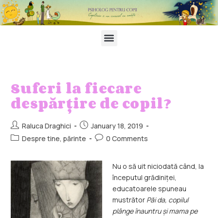
Suferi la fiecare
despărțire de copil?
Raluca Draghici
January 18, 2019
Despre tine, părinte
0 Comments
Nu o să uit niciodată când, la
începutul grădiniței,
educatoarele spuneau
mustrător
Păi da, copilul
plânge înauntru și mama pe