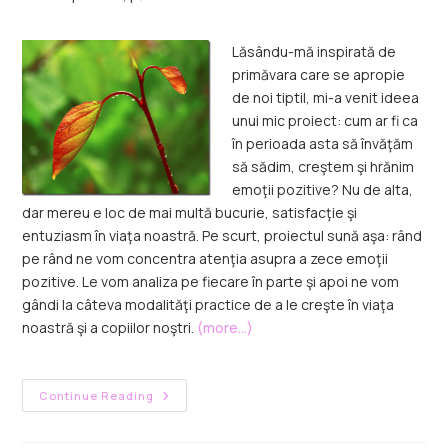
Lăsându-mă inspirată de
primăvara care se apropie
de noi tiptil, mi-a venit ideea
unui mic proiect: cum ar fi ca
în perioada asta să învăţăm
să sădim, creştem şi hrănim
emoţii pozitive? Nu de alta,
dar mereu e loc de mai multă bucurie, satisfacţie şi
entuziasm în viaţa noastră. Pe scurt, proiectul sună aşa: rând
pe rând ne vom concentra atenţia asupra a zece emoţii
pozitive. Le vom analiza pe fiecare în parte şi apoi ne vom
gândi la câteva modalităţi practice de a le creşte în viaţa
noastră şi a copiilor noştri.
(more…)
Continue Reading