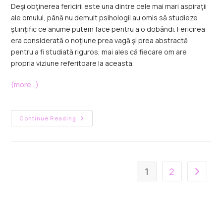
Deşi obţinerea fericirii este una dintre cele mai mari aspiraţii
ale omului, până nu demult psihologii au omis să studieze
ştiinţific ce anume putem face pentru a o dobândi. Fericirea
era considerată o noţiune prea vagă şi prea abstractă
pentru a fi studiată riguros, mai ales că fiecare om are
propria viziune referitoare la aceasta.
(more…)
Continue Reading
1
2