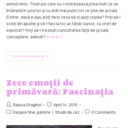
animă nimic. Tineri pe care nu-i interesează prea mult ce se
întâmplă în jurul lor şi cu atât mai puţin tot ce ţine de şcoală.
Ei bine, dacă e aşa, poţi face ceva să-ţi ajuţi copilul? Poţi să-l
scoţi din apatie şi să-l faci la loc un tânăr curios, cu chef de
explorat? Poţi să-i trezeşti curiozitatea faţă de şcoală,
cunoaștere, adevăr?
(more…)
Continue Reading
Zece emoţii de
primăvară: Fascinaţia
Raluca Draghici
April 14, 2015
Despre tine, părinte
/
Studii de caz
0 Comments