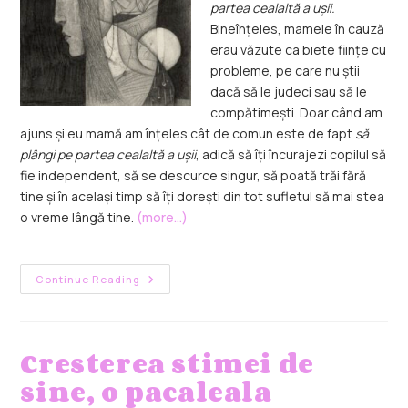
partea cealaltă a ușii.
Bineînțeles, mamele în cauză
erau văzute ca biete ființe cu
probleme, pe care nu știi
dacă să le judeci sau să le
compătimești. Doar când am
ajuns și eu mamă am înțeles cât de comun este de fapt
să
plângi pe partea cealaltă a ușii
, adică să îți încurajezi copilul să
fie independent, să se descurce singur, să poată trăi fără
tine și în același timp să îți dorești din tot sufletul să mai stea
o vreme lângă tine.
(more…)
Continue Reading
Cresterea stimei de
sine, o pacaleala