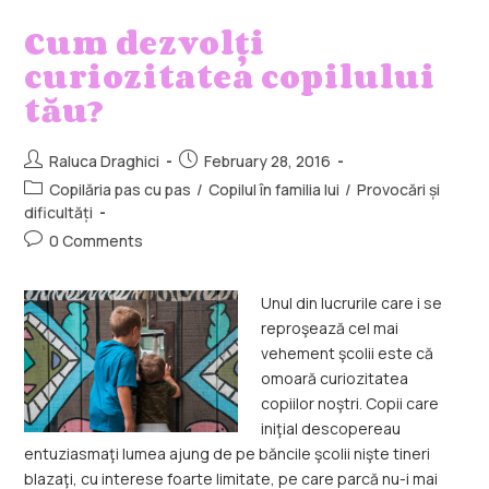
Cum dezvolți
curiozitatea copilului
tău?
Raluca Draghici
February 28, 2016
Copilăria pas cu pas
/
Copilul în familia lui
/
Provocări și
dificultăți
0 Comments
Unul din lucrurile care i se
reproşează cel mai
vehement şcolii este că
omoară curiozitatea
copiilor noştri. Copii care
iniţial descopereau
entuziasmaţi lumea ajung de pe băncile şcolii nişte tineri
blazaţi, cu interese foarte limitate, pe care parcă nu-i mai