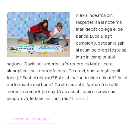
Alexia încearcă din
răsputeri să ia note mai
mari decât colega ei de
bancă. Luca a ieşit
campion judeţean la şah
şi acum se pregăteşte să
intre în campionatul
naţional. David se ia mereu la întrecere cu Matei, care
aleargă cel mai repede în parc. Ce crezi, sunt aceşti copii
fericiţi? Sunt ei relaxaţi? Este stima lor de sine ridicată? Au ei
performanțe mai bune? Cu alte cuvinte, faptul că se află
mereu în competiţie îi ajută pe aceşti copii cu ceva sau,
dimpotrivă, le face mai mult rău?
(more…)
Continue Reading