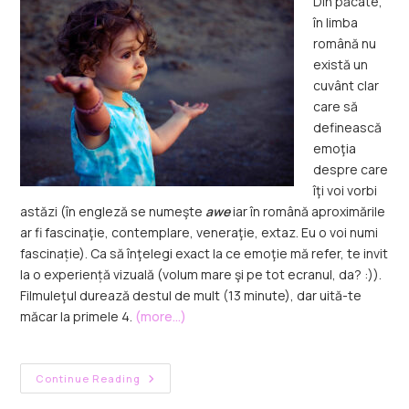
Din păcate,
în limba
română nu
există un
cuvânt clar
care să
definească
emoţia
despre care
îţi voi vorbi
astăzi (în engleză se numeşte
awe
iar în română aproximările
ar fi fascinaţie, contemplare, veneraţie, extaz. Eu o voi numi
fascinație). Ca să înţelegi exact la ce emoţie mă refer, te invit
la o experiență vizuală (volum mare şi pe tot ecranul, da? :)).
Filmuleţul durează destul de mult (13 minute), dar uită-te
măcar la primele 4.
(more…)
Continue Reading