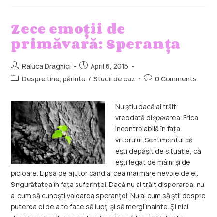
Zece emoții de
primăvară: Speranța
Raluca Draghici
April 6, 2015
Despre tine, părinte
/
Studii de caz
0 Comments
Nu ştiu dacă ai trăit
vreodată di
sper
area. Frica
incontrolabilă în faţa
viitorului. Sentimentul că
eşti depăşit de situaţie, că
eşti legat de mâini şi de
picioare. Lipsa de ajutor când ai cea mai mare nevoie de el.
Singurătatea în fața suferinţei. Dacă nu ai trăit disperarea, nu
ai cum să cunoşti valoarea speranţei. Nu ai cum să ştii despre
puterea ei de a te face să lupţi şi să mergi înainte. Şi nici