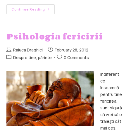
Continue Reading
Psihologia fericirii
Raluca Draghici
February 28, 2012
Despre tine, părinte
0 Comments
Indiferent
ce
înseamnă
pentru tine
fericirea,
sunt sigură
că vrei să o
trăieşti cât
mai des.