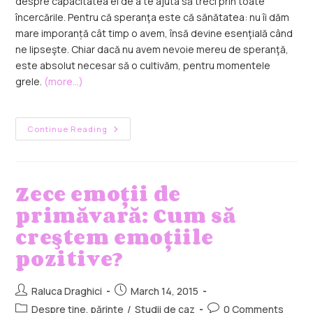
despre capacitatea ei de a te ajuta să treci prin toate
încercările. Pentru că speranţa este că sănătatea: nu îi dăm
mare imporanță cât timp o avem, însă devine esenţială când
ne lipseşte. Chiar dacă nu avem nevoie mereu de speranţă,
este absolut necesar să o cultivăm, pentru momentele
grele.
(more…)
Continue Reading
Zece emoţii de
primăvară: Cum să
creştem emoţiile
pozitive?
Raluca Draghici
March 14, 2015
Despre tine, părinte
/
Studii de caz
0 Comments