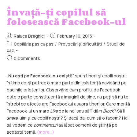
Învață-ţi copilul să
folosească Facebook-ul
Raluca Draghici
February 19, 2015
Copilăria pas cu pas
/
Provocări și dificultăți
/
Studii de
caz
0 Comments
„
Nu eşti pe Facebook, nu exişti
!” spun tinerii şi copiii noştri,
în timp ce-şi petrec o mare parte din existenţă navigând pe
paginile prietenilor. Observând cum profilul de Facebook
este o parte constituentă a imaginii de sine, nu poţi să nu te
întrebi ce efecte are Facebookul asupra tinerilor. Oare merită
Facebook-ul un mare
Like
de la noi sau să îi dăm
Block
? Să îl
share
-uim şi cu copiii noștri? Şi dacă da, cum să o facem? Hai
să vedem ce
commenturi
au lăsat oamenii de ştiinţă pe
această temă.
(more…)