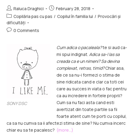
Raluca Draghici
February 28, 2018
Copilăria pas cu pas
/
Copilul în familia lui
/
Provocări și
dificultăți
0 Comments
Cum adica o pacaleala?
te si aud ca-
mi spui indignat.
Adica sa-l las sa
creada ca e un nimeni? Sa devina
complexat, retras, timid?
Chiar asa,
de ce sa nu-i formezi o stima de
sine ridicata cand e clar ca toti cei
care au succes in viata o fac pentru
ca au incredere in fortele proprii?
Cum sa nu faci asta cand esti
SONY DSC
avertizat din toate partile sa fii
foarte atent cum te porti cu copilul,
ca sa nu cumva sa ii afectezi stima de sine? Nu cumva incerc
chiar eu sa te pacalesc?
(more…)