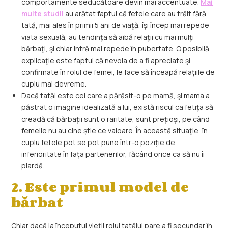
comportamente seducătoare devin mai accentuate.
Mai
multe studii
au arătat faptul că fetele care au trăit fără
tată, mai ales în primii 5 ani de viaţă, îşi încep mai repede
viata sexuală, au tendinţa să aibă relaţii cu mai mulţi
bărbaţi, şi chiar intră mai repede în pubertate. O posibilă
explicaţie este faptul că nevoia de a fi apreciate şi
confirmate în rolul de femei, le face să înceapă relaţiile de
cuplu mai devreme.
Dacă tatăl este cel care a părăsit-o pe mamă, şi mama a
păstrat o imagine idealizată a lui, există riscul ca fetiţa să
creadă că bărbații sunt o raritate, sunt prețioși, pe când
femeile nu au cine știe ce valoare. În această situaţie, în
cuplu fetele pot se pot pune într-o poziție de
inferioritate în fața partenerilor, făcând orice ca să nu îi
piardă.
2. Este primul model de
bărbat
Chiar dacă la începutul vieţii rolul tatălui pare a fi secundar în