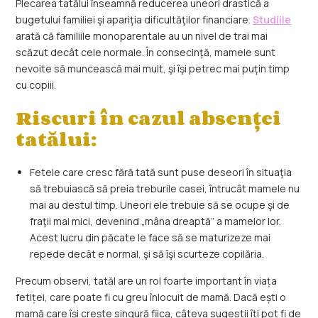
Plecarea tatălui înseamnă reducerea uneori drastică a
bugetului familiei şi apariţia dificultăţilor financiare.
Studiile
arată că familiile monoparentale au un nivel de trai mai
scăzut decât cele normale. În consecinţă, mamele sunt
nevoite să muncească mai mult, şi îşi petrec mai puţin timp
cu copiii.
Riscuri în cazul absenței
tatălui:
Fetele care cresc fără tată sunt puse deseori în situaţia
să trebuiască să preia treburile casei, întrucât mamele nu
mai au destul timp. Uneori ele trebuie să se ocupe şi de
fraţii mai mici, devenind „mâna dreaptă” a mamelor lor.
Acest lucru din păcate le face să se maturizeze mai
repede decât e normal, şi să îşi scurteze copilăria.
Precum observi, tatăl are un rol foarte important în viața
fetiței, care poate fi cu greu înlocuit de mamă. Dacă ești o
mamă care își crește singură fiica, câteva sugestii îți pot fi de