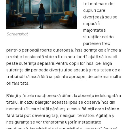
tot mai mare de
cupluri care
divorţează sau se
separă. În
majoritatea
Screenshot
situaţiilor cei doi
parteneri trec
printr-o perioadă foarte dureroasă, însă dorinţa de a încheia
o relaţie tensionată şi de a fi din nou liberi îi ajută să treacă
peste suferinţa separării. Pentru copiii lor însă, pe lângă
suferinţa din perioada divorţului se adaugă şi realitatea de a
trebui să trăiască fără un părinte aproape, de cele mai multe
ori fără tată.
Băieţii şi fetele reacţionează diferit la absenţa îndelungată a
tatălui. În cazul băieţilor această lipsă se observă încă din
momentul în care tatăl părăseşte casa.
Băieţii care trăiesc
fără tată
pot deveni agitaţi, nesiguri, temători. Agitaţia şi
nesiguranța se vor transforma uşor în instabilitate
emoţională, impulsivitate şi agresivitate, ceea ce îi face să