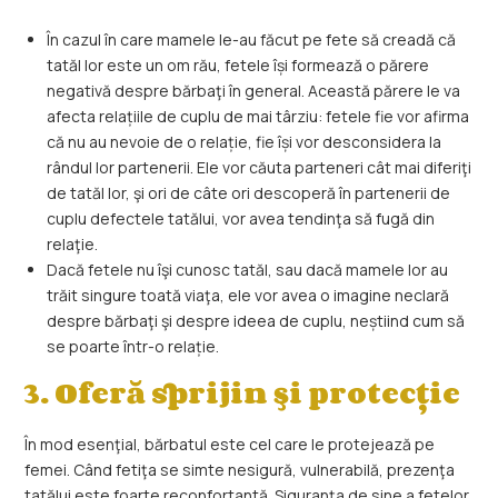
În cazul în care mamele le-au făcut pe fete să creadă că
tatăl lor este un om rău, fetele își formează o părere
negativă despre bărbaţi în general. Această părere le va
afecta relațiile de cuplu de mai târziu: fetele fie vor afirma
că nu au nevoie de o relație, fie își vor desconsidera la
rândul lor partenerii. Ele vor căuta parteneri cât mai diferiţi
de tatăl lor, şi ori de câte ori descoperă în partenerii de
cuplu defectele tatălui, vor avea tendinţa să fugă din
relaţie.
Dacă fetele nu îşi cunosc tatăl, sau dacă mamele lor au
trăit singure toată viaţa, ele vor avea o imagine neclară
despre bărbaţi şi despre ideea de cuplu, neștiind cum să
se poarte într-o relație.
3. Oferă sprijin şi protecţie
În mod esenţial, bărbatul este cel care le protejează pe
femei. Când fetiţa se simte nesigură, vulnerabilă, prezenţa
tatălui este foarte reconfortantă. Siguranţa de sine a fetelor