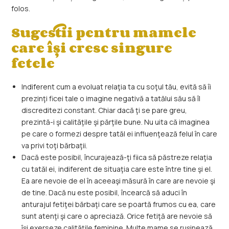
folos.
Sugestii pentru mamele
care își cresc singure
fetele
Indiferent cum a evoluat relaţia ta cu soţul tău, evită să îi
prezinţi ficei tale o imagine negativă a tatălui său să îl
discreditezi constant. Chiar dacă ţi se pare greu,
prezintă-i şi calităţile şi părţile bune. Nu uita că imaginea
pe care o formezi despre tatăl ei influenţează felul în care
va privi toţi bărbaţii.
Dacă este posibil, încurajează-ţi fiica să păstreze relaţia
cu tatăl ei, indiferent de situaţia care este între tine şi el.
Ea are nevoie de el în aceeaşi măsură în care are nevoie şi
de tine. Dacă nu este posibil, încearcă să aduci în
anturajul fetiţei bărbaţi care se poartă frumos cu ea, care
sunt atenţi şi care o apreciază. Orice fetiţă are nevoie să
îşi exerseze calităţile feminine. Multe mame se ruşinează