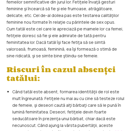
femeilor semnificative din jurul lor. Fetiţele învaţă gesturi
feminine şi încearcă să fie şi ele frumoase, atrăgătoare,
delicate, etc. Cel de-al doilea pas este testarea calităţilor
feminine nou formate în relaţie cu părintele de sex opus.
Cum tatăl este cel care le apreciază pe mamele lor ca femei,
fetiţele doresc să fie şi ele admirate de tată pentru
feminitatea lor. Dacă tatăl îşi face fetiţa să se simtă
valoroasă, frumoasă, feminină, ea îşi formează o stimă de
sine ridicată, şi se simte bine ştiindu-se femeie.
Riscuri în cazul absenței
tatălui:
Când tatăl este absent, formarea identităţii de rol este
mult îngreunată. Fetiţele nu mai au cu cine să testeze rolul
de femeie, şi deseori caută alţi bărbaţi care să le pună în
lumină feminitatea. Deseori, fetiţele devin foarte
seducătoare în prezenţa unui bărbat, chiar dacă este
necunoscut. Când ajung la vârsta pubertăţii, aceste