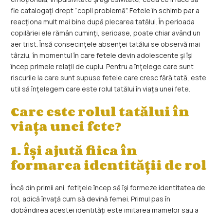
fie catalogaţi drept “copii problemă”. Fetele în schimb par a
reacţiona mult mai bine după plecarea tatălui. În perioada
copilăriei ele rămân cuminţi, serioase, poate chiar având un
aer trist. Însă consecinţele absenţei tatălui se observă mai
târziu, în momentul în care fetele devin adolescente şi îşi
încep primele relaţii de cuplu. Pentru a înţelege care sunt
riscurile la care sunt supuse fetele care cresc fără tată, este
util să înţelegem care este rolul tatălui în viaţa unei fete.
Care este rolul tatălui în
viaţa unei fete?
1. Își ajută fiica în
formarea identității de rol
Încă din primii ani, fetiţele încep să îşi formeze identitatea de
rol, adică învaţă cum să devină femei. Primul pas în
dobândirea acestei identităţi este imitarea mamelor sau a