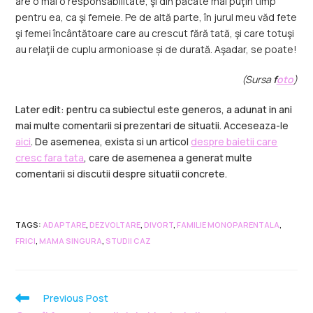
are o mai o responsabilitate, şi din păcate mai puţin timp
pentru ea, ca şi femeie. Pe de altă parte, în jurul meu văd fete
şi femei încântătoare care au crescut fără tată, şi care totuşi
au relaţii de cuplu armonioase și de durată. Aşadar, se poate!
(Sursa
f
oto
)
Later edit: pentru ca subiectul este generos, a adunat in ani
mai multe comentarii si prezentari de situatii. Acceseaza-le
aici
. De asemenea, exista si un articol
despre baietii care
cresc fara tata
, care de asemenea a generat multe
comentarii si discutii despre situatii concrete.
TAGS
:
ADAPTARE
,
DEZVOLTARE
,
DIVORT
,
FAMILIE MONOPARENTALA
,
FRICI
,
MAMA SINGURA
,
STUDII CAZ
Previous Post