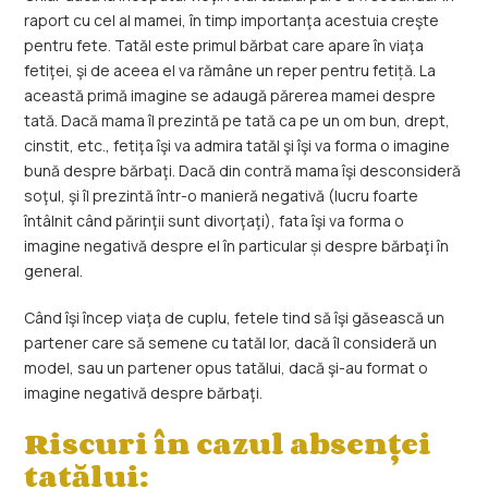
raport cu cel al mamei, în timp importanţa acestuia creşte
pentru fete. Tatăl este primul bărbat care apare în viaţa
fetiţei, şi de aceea el va rămâne un reper pentru fetiță. La
această primă imagine se adaugă părerea mamei despre
tată. Dacă mama îl prezintă pe tată ca pe un om bun, drept,
cinstit, etc., fetiţa îşi va admira tatăl şi îşi va forma o imagine
bună despre bărbaţi. Dacă din contră mama îşi desconsideră
soţul, şi îl prezintă într-o manieră negativă (lucru foarte
întâlnit când părinţii sunt divorţaţi), fata îşi va forma o
imagine negativă despre el în particular și despre bărbaţi în
general.
Când îşi încep viaţa de cuplu, fetele tind să îşi găsească un
partener care să semene cu tatăl lor, dacă îl consideră un
model, sau un partener opus tatălui, dacă şi-au format o
imagine negativă despre bărbaţi.
Riscuri în cazul absenței
tatălui: