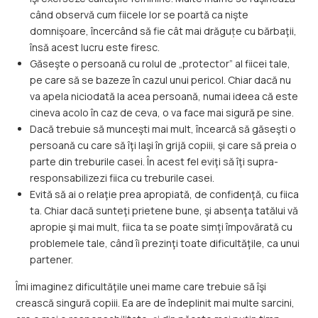
când observă cum fiicele lor se poartă ca nişte
domnişoare, încercând să fie cât mai drăguțe cu bărbaţii,
însă acest lucru este firesc.
Găseşte o persoană cu rolul de „protector” al fiicei tale,
pe care să se bazeze în cazul unui pericol. Chiar dacă nu
va apela niciodată la acea persoană, numai ideea că este
cineva acolo în caz de ceva, o va face mai sigură pe sine.
Dacă trebuie să munceşti mai mult, încearcă să găseşti o
persoană cu care să îţi laşi în grijă copiii, şi care să preia o
parte din treburile casei. În acest fel eviţi să îţi supra-
responsabilizezi fiica cu treburile casei.
Evită să ai o relaţie prea apropiată, de confidenţă, cu fiica
ta. Chiar dacă sunteţi prietene bune, şi absenţa tatălui vă
apropie şi mai mult, fiica ta se poate simţi împovărată cu
problemele tale, când îi prezinţi toate dificultăţile, ca unui
partener.
Îmi imaginez dificultăţile unei mame care trebuie să îşi
crească singură copiii. Ea are de îndeplinit mai multe sarcini,