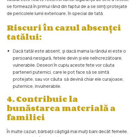
se formează în primul rând din faptul de a se simţi protejate
de pericolele lumii exterioare, în special de tată.
Riscuri în cazul absenței
tatălui:
Dacă tatăl este absent, şi dacă mama la rândul ei este o
persoană nesigură, fetele devin și ele neîncrezătoare,
vulnerabile. Deseori în cuplu aceste fete vor căuta
parteneri puternici, care le pot face să se simtă
protejate, sau vor căuta să devină chiar ele curajoase,
puternice, invulnerabile.
4. Contribuie la
bunăstarea materială a
familiei
În multe cazuri, bărbaţii câştigă mai mulţi bani decât femeile.