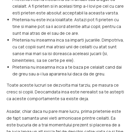
celalalt. A fi prieten si in acelasi timp a-l lovi pe cel cu care
esti prieten este absolut acceptabil la aceasta varsta.
Prietenia nu este inca loialitate. Astazi pot fi prieten cu
tine si maine pot sa ii acord atentie altui copil, pentru ca
sunt mai atras de el sau de ce are.
Prietenia nu inseamna inca sa imparti jucariile. Dimpotriva,
cu cat copiii sunt mai atrasi unii de ceilalti cu atat sunt
sanse mai mari sa isi doreasca aceleasi jucarii (si,
bineinteles, sa se certe pe ele).
Prietenia nu inseamna inca a te baza pe celalalt cand dai
de greu sau a-i lua apararea lui daca da de greu.
Toate aceste lucruri se dezvolta mai tarziu, pe masura ce
cresc si copiii. Deocamdata insa este nerealist sa te astepti
ca aceste comportamente sa existe deja.
Asadar, chiar daca nu pare mare lucru, prima prietenie este
de fapt samanta unei vieti armonioase printre ceilalti. Ea
este bucuria de a trai momentului prezent si placerea de a
te juca langa un alt pici la fel de deschis catre viata ca si tine.