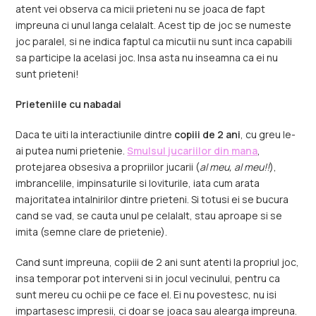
atent vei observa ca micii prieteni nu se joaca de fapt
impreuna ci unul langa celalalt. Acest tip de joc se numeste
joc paralel, si ne indica faptul ca micutii nu sunt inca capabili
sa participe la acelasi joc. Insa asta nu inseamna ca ei nu
sunt prieteni!
Prieteniile cu nabadai
Daca te uiti la interactiunile dintre
copiii de 2 ani
, cu greu le-
ai putea numi prietenie.
Smulsul jucariilor din mana
,
protejarea obsesiva a propriilor jucarii (
al meu, al meu!!
),
imbrancelile, impinsaturile si loviturile, iata cum arata
majoritatea intalnirilor dintre prieteni. Si totusi ei se bucura
cand se vad, se cauta unul pe celalalt, stau aproape si se
imita (semne clare de prietenie).
Cand sunt impreuna, copiii de 2 ani sunt atenti la propriul joc,
insa temporar pot interveni si in jocul vecinului, pentru ca
sunt mereu cu ochii pe ce face el. Ei nu povestesc, nu isi
impartasesc impresii, ci doar se joaca sau alearga impreuna.