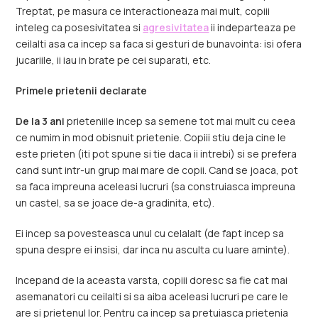
Treptat, pe masura ce interactioneaza mai mult, copiii
inteleg ca posesivitatea si
agresivitatea
ii indeparteaza pe
ceilalti asa ca incep sa faca si gesturi de bunavointa: isi ofera
jucariile, ii iau in brate pe cei suparati, etc.
Primele prietenii declarate
De la 3 ani
prieteniile incep sa semene tot mai mult cu ceea
ce numim in mod obisnuit prietenie. Copiii stiu deja cine le
este prieten (iti pot spune si tie daca ii intrebi) si se prefera
cand sunt intr-un grup mai mare de copii. Cand se joaca, pot
sa faca impreuna aceleasi lucruri (sa construiasca impreuna
un castel, sa se joace de-a gradinita, etc).
Ei incep sa povesteasca unul cu celalalt (de fapt incep sa
spuna despre ei insisi, dar inca nu asculta cu luare aminte).
Incepand de la aceasta varsta, copiii doresc sa fie cat mai
asemanatori cu ceilalti si sa aiba aceleasi lucruri pe care le
are si prietenul lor. Pentru ca incep sa pretuiasca prietenia