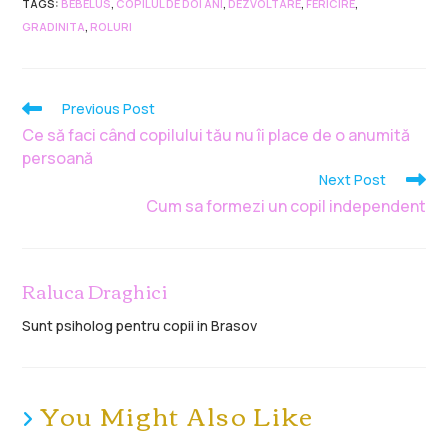
TAGS
:
BEBELUS
,
COPILUL DE DOI ANI
,
DEZVOLTARE
,
FERICIRE
,
GRADINITA
,
ROLURI
Previous Post
Ce să faci când copilului tău nu îi place de o anumită
persoană
Next Post
Cum sa formezi un copil independent
Raluca Draghici
Sunt psiholog pentru copii in Brasov
You Might Also Like