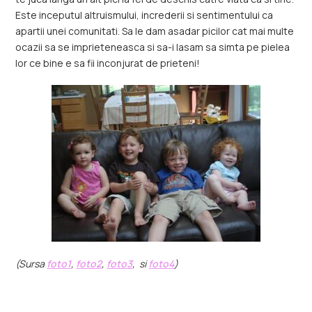
Este inceputul altruismului, increderii si sentimentului ca
apartii unei comunitati. Sa le dam asadar picilor cat mai multe
ocazii sa se imprieteneasca si sa-i lasam sa simta pe pielea
lor ce bine e sa fii inconjurat de prieteni!
(Sursa
foto1
,
foto2
,
foto3
,
si
foto4
)