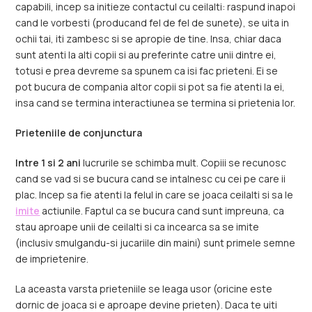
capabili, incep sa initieze contactul cu ceilalti: raspund inapoi
cand le vorbesti (producand fel de fel de sunete), se uita in
ochii tai, iti zambesc si se apropie de tine. Insa, chiar daca
sunt atenti la alti copii si au preferinte catre unii dintre ei,
totusi e prea devreme sa spunem ca isi fac prieteni. Ei se
pot bucura de compania altor copii si pot sa fie atenti la ei,
insa cand se termina interactiunea se termina si prietenia lor.
Prieteniile de conjunctura
Intre 1 si 2 ani
lucrurile se schimba mult. Copiii se recunosc
cand se vad si se bucura cand se intalnesc cu cei pe care ii
plac. Incep sa fie atenti la felul in care se joaca ceilalti si sa le
imite
actiunile. Faptul ca se bucura cand sunt impreuna, ca
stau aproape unii de ceilalti si ca incearca sa se imite
(inclusiv smulgandu-si jucariile din maini) sunt primele semne
de imprietenire.
La aceasta varsta prieteniile se leaga usor (oricine este
dornic de joaca si e aproape devine prieten). Daca te uiti