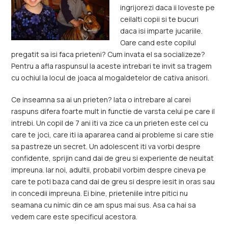
ingrijorezi daca ii loveste pe
ceilalti copii si te bucuri
daca isi imparte jucariile.
Oare cand este copilul
pregatit sa isi faca prieteni? Cum invata el sa socializeze?
Pentru a afla raspunsul la aceste intrebari te invit sa tragem
cu ochiul la locul de joaca al mogaldetelor de cativa anisori.
Ce inseamna sa ai un prieten? Iata o intrebare al carei
raspuns difera foarte mult in functie de varsta celui pe care il
intrebi. Un copil de 7 ani iti va zice ca un prieten este cel cu
care te joci, care iti ia apararea cand ai probleme si care stie
sa pastreze un secret. Un adolescent iti va vorbi despre
confidente, sprijin cand dai de greu si experiente de neuitat
impreuna. Iar noi, adultii, probabil vorbim despre cineva pe
care te poti baza cand dai de greu si despre iesit in oras sau
in concedii impreuna. Ei bine, prieteniile intre pitici nu
seamana cu nimic din ce am spus mai sus. Asa ca hai sa
vedem care este specificul acestora.