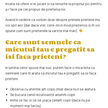
invata sa ofere si ei jucarii si sa renunte la propriul joc pentru
a-l face pe cel propus de prietenul lor.
Avand in vedere ca vorbim doar despre primele prietenii ma
voi opri aici (dar daca vrei, cere-mi in mod prietenos si iti voi
spune cum sunt prieteniile la varste mai mari).
Care sunt semnele ca
micutul tau e pregatit sa
isi faca prieteni?
In lumina celor spuse mai sus, putem face o mica lista cu
semnele care iti arata ca micutul tau e pregatit sa isi faca
prieteni.
Observa cu atentie alti copii,chiar daca nu li se alatura
Se bucura cand recunoaste anumiti copii
Imita ce fac si ce se joaca ceilalti copii (daca nu pe
moment mai tarziu)