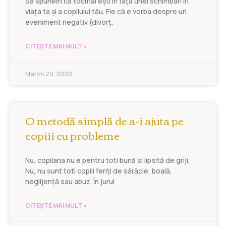
Să spunem că tocmai ești în fața unei schimbări în
viața ta și a copilului tău. Fie că e vorba despre un
eveniment negativ (divorț,
CITEȘTE MAI MULT »
March 20, 2020
O metodă simplă de a-i ajuta pe
copiii cu probleme
Nu, copilaria nu e pentru toti bună si lipsită de griji.
Nu, nu sunt toti copiii feriți de sărăcie, boală,
neglijență sau abuz. În jurul
CITEȘTE MAI MULT »