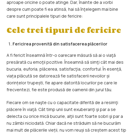
aproape oricine o poate atinge. Dar, înainte de a vorbi
despre cum poate fi ea atinsă, hai să înţelegem mai bine
care sunt principalele tipuri de fericire:
Cele trei tipuri de fericire
Fericirea provenită din satisfacerea plăcerilor
A fi fericit înseamnă într-o oarecare măsură să ai o viaţă
presărată cu emoţii pozitive. Înseamnă să simţi cât mai des
bucuria, euforia, plăcerea, satisfacţia, confortul. În esenţă,
viața plăcută se datorează fie satisfacerii nevoilor și
dorințelor trupești, fie apare datorită locurilor pe care le
frecventezi, fie este produsă de oamenii din jurul tău.
Fiecare om se naşte cu o capacitate diferită de a resimţi
plăcere în viaţă. Cât timp unii sunt exuberanţi şi par a se
delecta cu orice mică bucurie, alţii sunt foarte sobri şi par a
nu zâmbi niciodată. Chiar dacă ne străduim să ne bucurăm
mai mult de plăcerile vieții, nu vom reuși să creștem acest tip