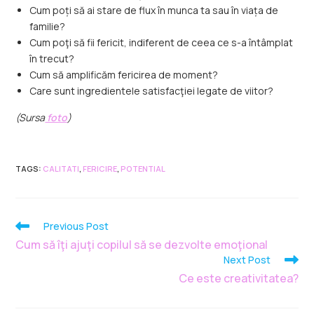
Cum poți să ai stare de flux în munca ta sau în viața de
familie?
Cum poţi să fii fericit, indiferent de ceea ce s-a întâmplat
în trecut?
Cum să amplificăm fericirea de moment?
Care sunt ingredientele satisfacţiei legate de viitor?
(Sursa
foto
)
TAGS
:
CALITATI
,
FERICIRE
,
POTENTIAL
Previous Post
Cum să îţi ajuţi copilul să se dezvolte emoţional
Next Post
Ce este creativitatea?