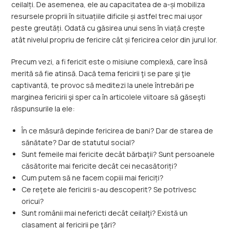
ceilalți. De asemenea, ele au capacitatea de a-și mobiliza
resursele proprii în situațiile dificile și astfel trec mai ușor
peste greutăți. Odată cu găsirea unui sens în viață crește
atât nivelul propriu de fericire cât și fericirea celor din jurul lor.
Precum vezi, a fi fericit este o misiune complexă, care însă
merită să fie atinsă. Dacă tema fericirii ţi se pare şi ţie
captivantă, te provoc să meditezi la unele întrebări pe
marginea fericirii şi sper ca în articolele viitoare să găseşti
răspunsurile la ele:
În ce măsură depinde fericirea de bani? Dar de starea de
sănătate? Dar de statutul social?
Sunt femeile mai fericite decât bărbaţii? Sunt persoanele
căsătorite mai fericite decât cei necasătoriți?
Cum putem să ne facem copiii mai fericiți?
Ce reţete ale fericirii s-au descoperit? Se potrivesc
oricui?
Sunt românii mai nefericti decât ceilalţi? Există un
clasament al fericirii pe ţări?