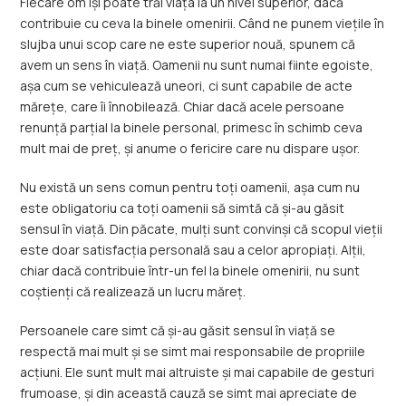
Fiecare om își poate trăi viața la un nivel superior, dacă
contribuie cu ceva la binele omenirii. Când ne punem viețile în
slujba unui scop care ne este superior nouă, spunem că
avem un sens în viață. Oamenii nu sunt numai fiinte egoiste,
așa cum se vehiculează uneori, ci sunt capabile de acte
mărețe, care îi înnobilează. Chiar dacă acele persoane
renunță parțial la binele personal, primesc în schimb ceva
mult mai de preț, și anume o fericire care nu dispare ușor.
Nu există un sens comun pentru toți oamenii, așa cum nu
este obligatoriu ca toți oamenii să simtă că și-au găsit
sensul în viață. Din păcate, mulți sunt convinși că scopul vieții
este doar satisfacția personală sau a celor apropiați. Alții,
chiar dacă contribuie într-un fel la binele omenirii, nu sunt
coștienți că realizează un lucru măreț.
Persoanele care simt că și-au găsit sensul în viață se
respectă mai mult și se simt mai responsabile de propriile
acțiuni. Ele sunt mult mai altruiste și mai capabile de gesturi
frumoase, și din această cauză se simt mai apreciate de