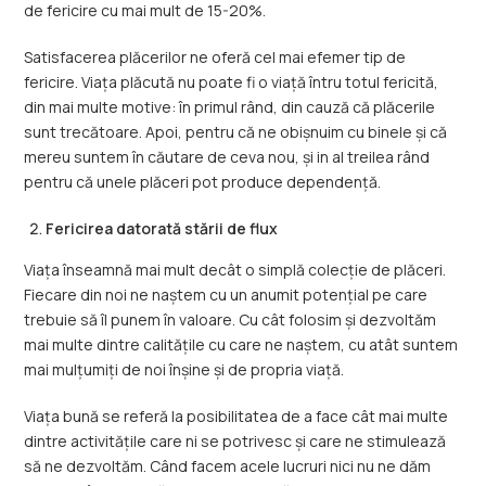
de fericire cu mai mult de 15-20%.
Satisfacerea plăcerilor ne oferă cel mai efemer tip de
fericire. Viața plăcută nu poate fi o viață întru totul fericită,
din mai multe motive: în primul rând, din cauză că plăcerile
sunt trecătoare. Apoi, pentru că ne obișnuim cu binele și că
mereu suntem în căutare de ceva nou, și in al treilea rând
pentru că unele plăceri pot produce dependență.
Fericirea datorată stării de flux
Viața înseamnă mai mult decât o simplă colecție de plăceri.
Fiecare din noi ne naștem cu un anumit potențial pe care
trebuie să îl punem în valoare. Cu cât folosim și dezvoltăm
mai multe dintre calitățile cu care ne naștem, cu atât suntem
mai mulțumiți de noi înșine și de propria viață.
Viața bună se referă la posibilitatea de a face cât mai multe
dintre activitățile care ni se potrivesc și care ne stimulează
să ne dezvoltăm. Când facem acele lucruri nici nu ne dăm