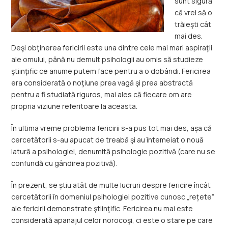
sunt sigură
că vrei să o
trăieşti cât
mai des.
Deşi obţinerea fericirii este una dintre cele mai mari aspiraţii
ale omului, până nu demult psihologii au omis să studieze
ştiinţific ce anume putem face pentru a o dobândi. Fericirea
era considerată o noţiune prea vagă şi prea abstractă
pentru a fi studiată riguros, mai ales că fiecare om are
propria viziune referitoare la aceasta.
În ultima vreme problema fericirii s-a pus tot mai des, așa că
cercetătorii s-au apucat de treabă şi au întemeiat o nouă
latură a psihologiei, denumită psihologie pozitivă (care nu se
confundă cu gândirea pozitivă).
În prezent, se știu atât de multe lucruri despre fericire încât
cercetătorii în domeniul psihologiei pozitive cunosc „rețete”
ale fericirii demonstrate ştiinţific. Fericirea nu mai este
considerată apanajul celor norocoşi, ci este o stare pe care