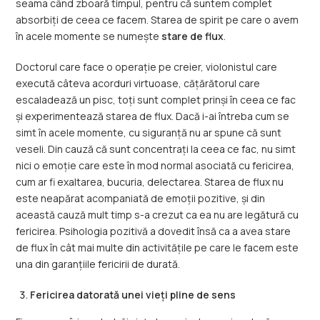
seama când zboară timpul, pentru că suntem complet
absorbiți de ceea ce facem. Starea de spirit pe care o avem
în acele momente se numește
stare de flux
.
Doctorul care face o operație pe creier, violonistul care
execută câteva acorduri virtuoase, cățărătorul care
escaladează un pisc, toți sunt complet prinși în ceea ce fac
și experimentează starea de flux. Dacă i-ai întreba cum se
simt în acele momente, cu siguranță nu ar spune că sunt
veseli. Din cauză că sunt concentrați la ceea ce fac, nu simt
nici o emoție care este în mod normal asociată cu fericirea,
cum ar fi exaltarea, bucuria, delectarea. Starea de flux nu
este neapărat acompaniată de emoții pozitive, și din
această cauză mult timp s-a crezut ca ea nu are legătură cu
fericirea. Psihologia pozitivă a dovedit însă ca a avea stare
de flux în cât mai multe din activitățile pe care le facem este
una din garanțiile fericirii de durată.
Fericirea datorată unei vieți pline de sens