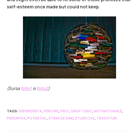
self-esteem once made but could not keep.
(Sursa
foto1
si
foto2
)
TAGS
:
DEPENDENTA
,
FERICIRE
,
FRICI
,
GRUP TOXIC
,
MOTIVATIONALE
,
PEDEAPSA
,
POTENTIAL
,
STIMA DE SINE
,
STUDII CAZ
,
TRASATURI