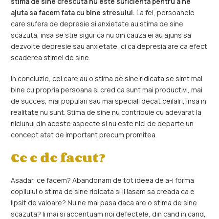
stima de sine crescuta nu este suficienta pentru a ne
ajuta sa facem fata cu bine stresului.
La fel, persoanele
care sufera de depresie si anxietate au stima de sine
scazuta, insa se stie sigur ca nu din cauza ei au ajuns sa
dezvolte depresie sau anxietate, ci ca depresia are ca efect
scaderea stimei de sine.
In concluzie, cei care au o stima de sine ridicata se simt mai
bine cu propria persoana si cred ca sunt mai productivi, mai
de succes, mai populari sau mai speciali decat ceilalri, insa in
realitate nu sunt. Stima de sine nu contribuie cu adevarat la
niciunul din aceste aspecte si nu este nici de departe un
concept atat de important precum promitea.
Ce e de facut?
Asadar, ce facem? Abandonam de tot ideea de a-i forma
copilului o stima de sine ridicata si il lasam sa creada ca e
lipsit de valoare? Nu ne mai pasa daca are o stima de sine
scazuta? Ii mai si accentuam noi defectele, din cand in cand,