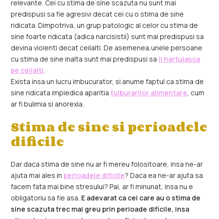
relevante. Cei cu stima de sine scazuta nu sunt mai
predispusi sa fie agresivi decat cei cu o stima de sine
ridicata. Dimpotriva, un grup patologic al celor cu stima de
sine foarte ridicata (adica narcisistii) sunt mai predispusi sa
devina violenti decat ceilalti. De asemenea,unele persoane
cu stima de sine inalta sunt mai predispusi sa
ii hartuiasca
pe ceilalti
.
Exista insa un lucru imbucurator, si anume faptul ca stima de
sine ridicata impiedica aparitia
tulburarilor alimentare
, cum
ar fi bulimia si anorexia.
Stima de sine si perioadele
dificile
Dar daca stima de sine nu ar fi mereu folositoare, insa ne-ar
ajuta mai ales in
perioadele dificile
? Daca ea ne-ar ajuta sa
facem fata mai bine stresului? Pai, ar fi minunat, insa nu e
obligatoriu sa fie asa.
E adevarat ca cei care au o stima de
sine scazuta trec mai greu prin perioade dificile, insa