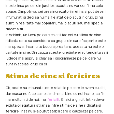
intrebi insa pe cei din jurul lor, acestia nu vor confirma cele
spuse. Dimpotriva, cei prea increzatori in ei insisi pot deveni
infumurati si deci sa nu mai fie atat de placuti in grup.
Ei nu
sunt in realitate mai populari, mai placuti sau mai speciali
decat altii.
In schimb, un lucru pe care chiar il fac cei cu stima de sine
ridicata este sa considere ca grupul din care fac parte este
mai special. Insa nu te bucura prea tare, aceasta nu este o
calitate in sine. Din cauza acestei credinte ei au tendinta sa ii
judece mai aspru si chiar sa ii discrimineze pe cei care nu
sunt in acelasi grup cu ei.
Stima de sine si fericirea
Ok, poate nu imbunatateste relatiile pe care le avem cu altii,
dar macar ne face sa ne simtim mai bine cu noi insine, sa fim
mai multumiti de noi, mai
fericiti
. Ei, aici ai ghicit. Intr-adevar,
exista o legatura stransa intre stima de sine ridicata si
fericire
, insa nu s-a putut stabili care o cauzeaza pe care.