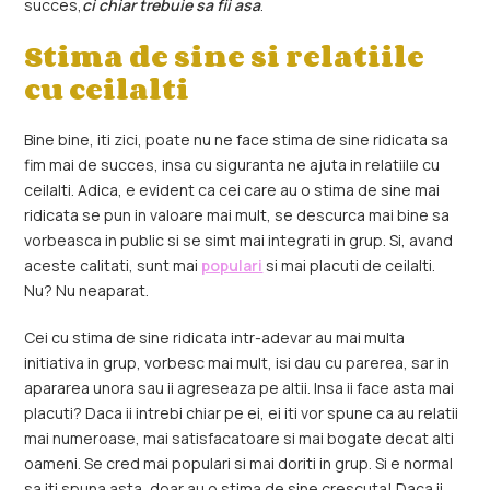
succes,
ci chiar trebuie sa fii asa
.
Stima de sine si relatiile
cu ceilalti
Bine bine, iti zici, poate nu ne face stima de sine ridicata sa
fim mai de succes, insa cu siguranta ne ajuta in relatiile cu
ceilalti. Adica, e evident ca cei care au o stima de sine mai
ridicata se pun in valoare mai mult, se descurca mai bine sa
vorbeasca in public si se simt mai integrati in grup. Si, avand
aceste calitati, sunt mai
populari
si mai placuti de ceilalti.
Nu? Nu neaparat.
Cei cu stima de sine ridicata intr-adevar au mai multa
initiativa in grup, vorbesc mai mult, isi dau cu parerea, sar in
apararea unora sau ii agreseaza pe altii. Insa ii face asta mai
placuti? Daca ii intrebi chiar pe ei, ei iti vor spune ca au relatii
mai numeroase, mai satisfacatoare si mai bogate decat alti
oameni. Se cred mai populari si mai doriti in grup. Si e normal
sa iti spuna asta, doar au o stima de sine crescuta! Daca ii