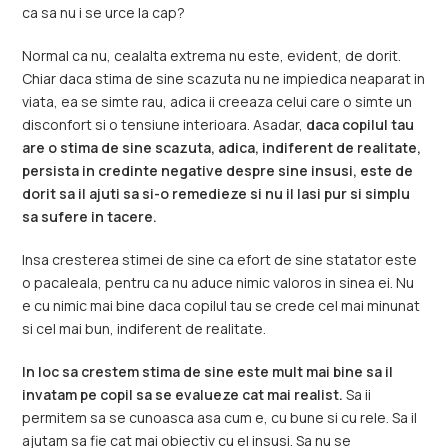
ca sa nu i se urce la cap?
Normal ca nu, cealalta extrema nu este, evident, de dorit.
Chiar daca stima de sine scazuta nu ne impiedica neaparat in
viata, ea se simte rau, adica ii creeaza celui care o simte un
disconfort si o tensiune interioara. Asadar,
daca copilul tau
are o stima de sine scazuta, adica, indiferent de realitate,
persista in credinte negative despre sine insusi, este de
dorit sa il ajuti sa si-o remedieze si nu il lasi pur si simplu
sa sufere in tacere.
Insa cresterea stimei de sine ca efort de sine statator este
o pacaleala, pentru ca nu aduce nimic valoros in sinea ei. Nu
e cu nimic mai bine daca copilul tau se crede cel mai minunat
si cel mai bun, indiferent de realitate.
In loc sa crestem stima de sine este mult mai bine sa il
invatam pe copil sa se evalueze cat mai realist.
Sa ii
permitem sa se cunoasca asa cum e, cu bune si cu rele. Sa il
ajutam sa fie cat mai obiectiv cu el insusi. Sa nu se