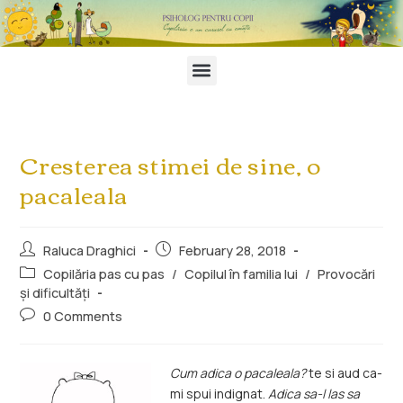
Cresterea stimei de sine, o
pacaleala
Raluca Draghici
February 28, 2018
Copilăria pas cu pas
/
Copilul în familia lui
/
Provocări
și dificultăți
0 Comments
Cum adica o pacaleala?
te si aud ca-
mi spui indignat.
Adica sa-l las sa