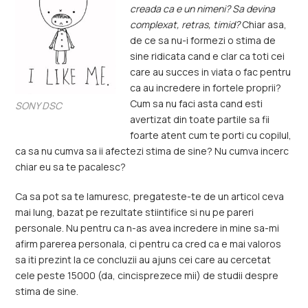
creada ca e un nimeni? Sa devina
complexat, retras, timid?
Chiar asa,
de ce sa nu-i formezi o stima de
sine ridicata cand e clar ca toti cei
care au succes in viata o fac pentru
ca au incredere in fortele proprii?
Cum sa nu faci asta cand esti
SONY DSC
avertizat din toate partile sa fii
foarte atent cum te porti cu copilul,
ca sa nu cumva sa ii afectezi stima de sine? Nu cumva incerc
chiar eu sa te pacalesc?
Ca sa pot sa te lamuresc, pregateste-te de un articol ceva
mai lung, bazat pe rezultate stiintifice si nu pe pareri
personale. Nu pentru ca n-as avea incredere in mine sa-mi
afirm parerea personala, ci pentru ca cred ca e mai valoros
sa iti prezint la ce concluzii au ajuns cei care au cercetat
cele peste 15000 (da, cincisprezece mii) de studii despre
stima de sine.