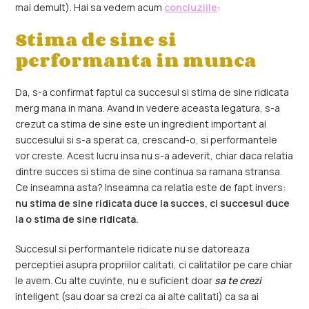
mai demult). Hai sa vedem acum
concluziile
:
Stima de sine si
performanta in munca
Da, s-a confirmat faptul ca succesul si stima de sine ridicata
merg mana in mana. Avand in vedere aceasta legatura, s-a
crezut ca stima de sine este un ingredient important al
succesului si s-a sperat ca, crescand-o, si performantele
vor creste. Acest lucru insa nu s-a adeverit, chiar daca relatia
dintre succes si stima de sine continua sa ramana stransa.
Ce inseamna asta? Inseamna ca relatia este de fapt invers:
nu stima de sine ridicata duce la succes, ci succesul duce
la o stima de sine ridicata.
Succesul si performantele ridicate nu se datoreaza
perceptiei asupra propriilor calitati, ci calitatilor pe care chiar
le avem. Cu alte cuvinte, nu e suficient doar
sa te crezi
inteligent (sau doar sa crezi ca ai alte calitati) ca sa ai