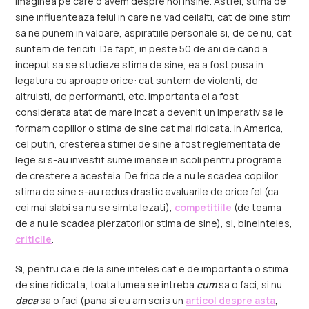
imaginea pe care o avem despre noi insine. Astfel, stima de
sine influenteaza felul in care ne vad ceilalti, cat de bine stim
sa ne punem in valoare, aspiratiile personale si, de ce nu, cat
suntem de fericiti. De fapt, in peste 50 de ani de cand a
inceput sa se studieze stima de sine, ea a fost pusa in
legatura cu aproape orice: cat suntem de violenti, de
altruisti, de performanti, etc. Importanta ei a fost
considerata atat de mare incat a devenit un imperativ sa le
formam copiilor o stima de sine cat mai ridicata. In America,
cel putin, cresterea stimei de sine a fost reglementata de
lege si s-au investit sume imense in scoli pentru programe
de crestere a acesteia. De frica de a nu le scadea copiilor
stima de sine s-au redus drastic evaluarile de orice fel (ca
cei mai slabi sa nu se simta lezati),
competitiile
(de teama
de a nu le scadea pierzatorilor stima de sine), si, bineinteles,
criticile
.
Si, pentru ca e de la sine inteles cat e de importanta o stima
de sine ridicata, toata lumea se intreba
cum
sa o faci, si nu
daca
sa o faci (pana si eu am scris un
articol despre asta
,