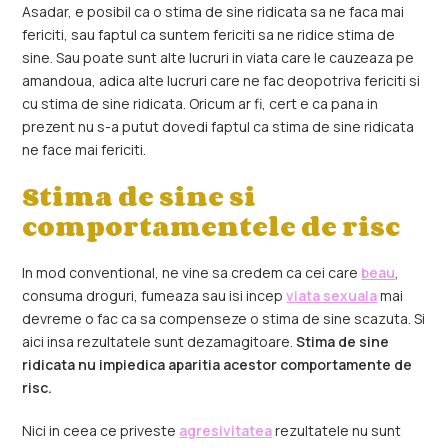
Asadar, e posibil ca o stima de sine ridicata sa ne faca mai
fericiti, sau faptul ca suntem fericiti sa ne ridice stima de
sine. Sau poate sunt alte lucruri in viata care le cauzeaza pe
amandoua, adica alte lucruri care ne fac deopotriva fericiti si
cu stima de sine ridicata. Oricum ar fi, cert e ca pana in
prezent nu s-a putut dovedi faptul ca stima de sine ridicata
ne face mai fericiti.
Stima de sine si
comportamentele de risc
In mod conventional, ne vine sa credem ca cei care
beau
,
consuma droguri, fumeaza sau isi incep
viata sexuala
mai
devreme o fac ca sa compenseze o stima de sine scazuta. Si
aici insa rezultatele sunt dezamagitoare.
Stima de sine
ridicata nu impiedica aparitia acestor comportamente de
risc.
Nici in ceea ce priveste
agresivitatea
rezultatele nu sunt