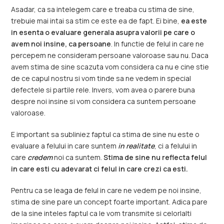
Asadar, ca sa intelegem care e treaba cu stima de sine,
trebuie mai intai sa stim ce este ea de fapt. Ei bine,
ea este
in esenta o evaluare generala asupra valorii pe care o
avem noi insine, ca persoane
. In functie de felul in care ne
percepem ne consideram persoane valoroase sau nu. Daca
avem stima de sine scazuta vom considera ca nu e cine stie
de ce capul nostru si vom tinde sa ne vedem in special
defectele si partile rele. Invers, vom avea o parere buna
despre noi insine si vom considera ca suntem persoane
valoroase.
E important sa subliniez faptul ca stima de sine nu este o
evaluare a felului in care suntem
in realitate
, ci a felului in
care
credem
noi ca suntem.
Stima de sine nu reflecta felul
in care esti cu adevarat ci felul in care crezi ca esti.
Pentru ca se leaga de felul in care ne vedem pe noi insine,
stima de sine pare un concept foarte important. Adica pare
de la sine inteles faptul ca le vom transmite si celorlalti