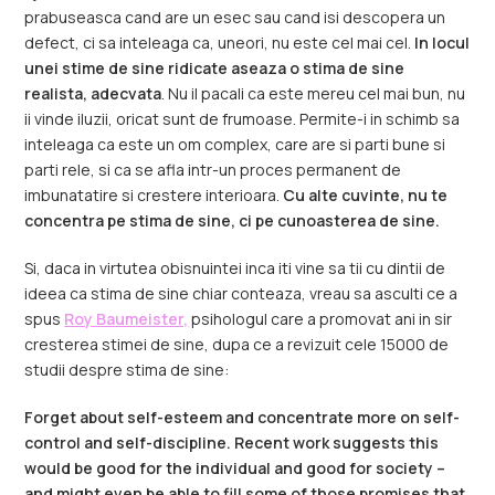
prabuseasca cand are un esec sau cand isi descopera un
defect, ci sa inteleaga ca, uneori, nu este cel mai cel.
In locul
unei stime de sine ridicate aseaza o stima de sine
realista, adecvata
. Nu il pacali ca este mereu cel mai bun, nu
ii vinde iluzii, oricat sunt de frumoase. Permite-i in schimb sa
inteleaga ca este un om complex, care are si parti bune si
parti rele, si ca se afla intr-un proces permanent de
imbunatatire si crestere interioara.
Cu alte cuvinte, nu te
concentra pe stima de sine, ci pe cunoasterea de sine.
Si, daca in virtutea obisnuintei inca iti vine sa tii cu dintii de
ideea ca stima de sine chiar conteaza, vreau sa asculti ce a
spus
Roy Baumeister,
psihologul care a promovat ani in sir
cresterea stimei de sine, dupa ce a revizuit cele 15000 de
studii despre stima de sine:
Forget about self-esteem and concentrate more on self-
control and self-discipline. Recent work suggests this
would be good for the individual and good for society –
and might even be able to fill some of those promises that