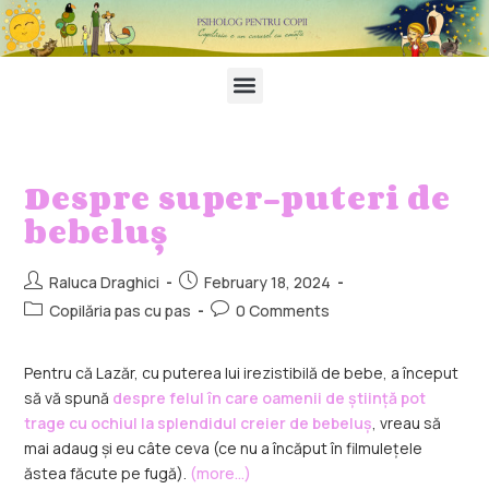
Despre super-puteri de
bebeluș
Raluca Draghici
February 18, 2024
Copilăria pas cu pas
0 Comments
Pentru că Lazăr, cu puterea lui irezistibilă de bebe, a început
să vă spună
despre felul în care oamenii de știință pot
trage cu ochiul la splendidul creier de bebeluș
, vreau să
mai adaug și eu câte ceva (ce nu a încăput în filmulețele
ăstea făcute pe fugă).
(more…)