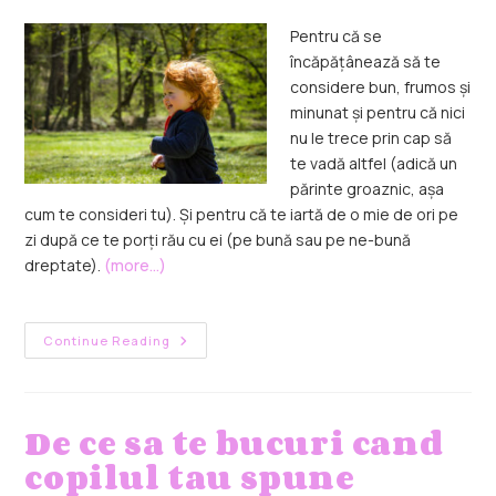
Pentru că se
încăpățânează să te
considere bun, frumos și
minunat și pentru că nici
nu le trece prin cap să
te vadă altfel (adică un
părinte groaznic, așa
cum te consideri tu). Și pentru că te iartă de o mie de ori pe
zi după ce te porți rău cu ei (pe bună sau pe ne-bună
dreptate).
(more…)
Continue Reading
De ce sa te bucuri cand
copilul tau spune