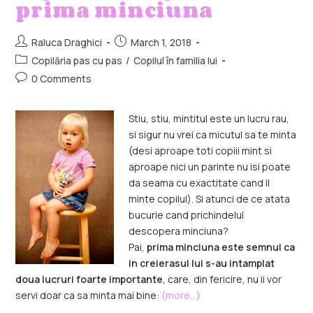
prima minciuna
Raluca Draghici
March 1, 2018
Copilăria pas cu pas
/
Copilul în familia lui
0 Comments
Stiu, stiu, mintitul este un lucru rau,
si sigur nu vrei ca micutul sa te minta
(desi aproape toti copiii mint si
aproape nici un parinte nu isi poate
da seama cu exactitate cand il
minte copilul). Si atunci de ce atata
bucurie cand prichindelul
descopera minciuna?
Pai,
prima minciuna este semnul ca
in creierasul lui s-au intamplat
doua lucruri foarte importante
, care, din fericire, nu ii vor
servi doar ca sa minta mai bine:
(more…)