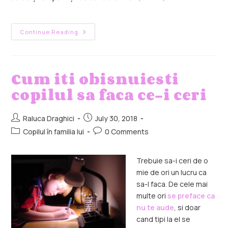
Continue Reading
Cum iti obisnuiesti
copilul sa faca ce-i ceri
Raluca Draghici
July 30, 2018
Copilul în familia lui
0 Comments
Trebuie sa-i ceri de o
mie de ori un lucru ca
sa-l faca. De cele mai
multe ori
se preface ca
nu te aude
, si doar
cand tipi la el se