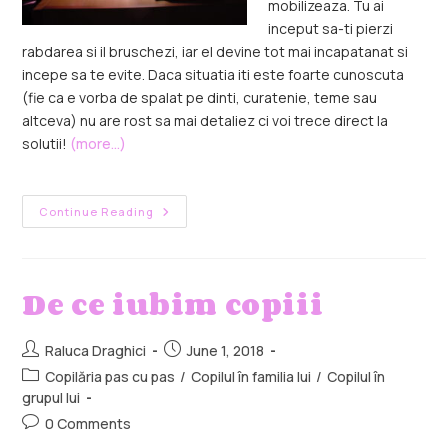
mobilizeaza. Tu ai
inceput sa-ti pierzi
rabdarea si il bruschezi, iar el devine tot mai incapatanat si
incepe sa te evite. Daca situatia iti este foarte cunoscuta
(fie ca e vorba de spalat pe dinti, curatenie, teme sau
altceva) nu are rost sa mai detaliez ci voi trece direct la
solutii!
(more…)
Continue Reading
De ce iubim copiii
Raluca Draghici
June 1, 2018
Copilăria pas cu pas
/
Copilul în familia lui
/
Copilul în
grupul lui
0 Comments