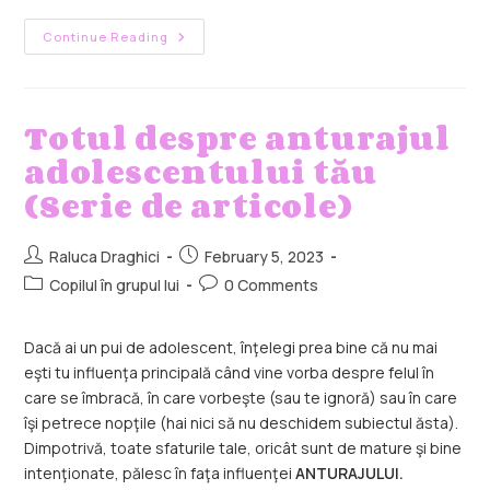
Continue Reading
Totul despre anturajul
adolescentului tău
(Serie de articole)
Raluca Draghici
February 5, 2023
Copilul în grupul lui
0 Comments
Dacă ai un pui de adolescent, înţelegi prea bine că nu mai
eşti tu influenţa principală când vine vorba despre felul în
care se îmbracă, în care vorbeşte (sau te ignoră) sau în care
îşi petrece nopţile (hai nici să nu deschidem subiectul ăsta).
Dimpotrivă, toate sfaturile tale, oricât sunt de mature şi bine
intenţionate, pălesc în faţa influenţei
ANTURAJULUI.