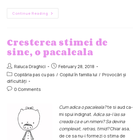
Continue Reading
Cresterea stimei de
sine, o pacaleala
Raluca Draghici
February 28, 2018
Copilăria pas cu pas
/
Copilul în familia lui
/
Provocări și
dificultăți
0 Comments
Cum adica o pacaleala?
te si aud ca-
mi spui indignat.
Adica sa-l las sa
creada ca e un nimeni? Sa devina
complexat, retras, timid?
Chiar asa,
de ce sa nu-i formezi o stima de