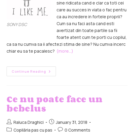
sine ridicata cand e clar ca toti cei
care au succes in viata o fac pentru
ca au incredere in fortele proprii?
Cum sa nu faci asta cand esti
SONY DSC
avertizat din toate partile sa fii
foarte atent cum te porti cu copilul,
ca sa nu cumva sa ii afectezi stima de sine? Nu cumva incerc
chiar eu sa te pacalesc?
(more…)
Continue Reading
Ce nu poate face un
bebelus
Raluca Draghici
January 31, 2018
Copilăria pas cu pas
0 Comments