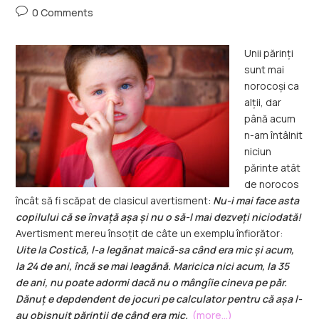
0 Comments
Unii părinți
sunt mai
norocoși ca
alții, dar
până acum
n-am întâlnit
niciun
părinte atât
de norocos
încât să fi scăpat de clasicul avertisment:
Nu-i mai face asta
copilului că se învață așa și nu o să-l mai dezveți niciodată!
Avertisment mereu însoțit de câte un exemplu înfiorător:
Uite la Costică, l-a legănat maică-sa când era mic și acum,
la 24 de ani, încă se mai leagănă. Maricica nici acum, la 35
de ani, nu poate adormi dacă nu o mângîie cineva pe păr.
Dănuț e depdendent de jocuri pe calculator pentru că așa l-
au obișnuit părinții de când era mic.
(more…)