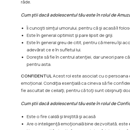
râde.
Cum ştii dacă adolescentul tău este în rolul de Amuzan
Îi cunoşti simţul umorului, pentru că şi acasă îl folos
Este în general optimist şi pare lipsit de griji.
Este în general greu de citit, pentru că mereu îşi ac
adevărat ce e în sufletul lui.
Doreşte să fie în centrul atenţiei, dar uneori pare 
pentru asta.
CONFIDENTUL
Acest rol este asociat cu o persoana cald
emoțional. Condiţia esenţială ca cineva să fie confiden
fie ascultat de ceilalţi, pentru că toţi sunt obişnuiţi do
Cum ştii dacă adolescentul tău este în rolul de Confid
Este o fire caldă şi liniştită şi acasă
Are o inteligenţă emoţională bine dezvoltată, est