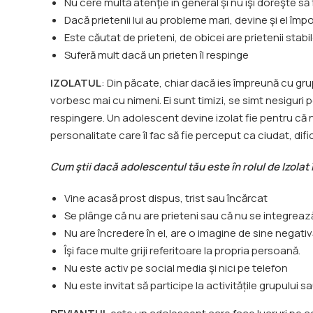
Nu cere multă atenţie în general şi nu îşi doreşte să f
Dacă prietenii lui au probleme mari, devine şi el împ
Este căutat de prieteni, de obicei are prietenii stabi
Suferă mult dacă un prieten îl respinge
IZOLATUL
: Din păcate, chiar dacă ies împreună cu grup
vorbesc mai cu nimeni. Ei sunt timizi, se simt nesigur
respingere. Un adolescent devine izolat fie pentru că nu
personalitate care îl fac să fie perceput ca ciudat, dif
Cum ştii dacă adolescentul tău este în rolul de Izolat î
Vine acasă prost dispus, trist sau încărcat
Se plânge că nu are prieteni sau că nu se integreaz
Nu are încredere în el, are o imagine de sine negati
Îşi face multe griji referitoare la propria persoană.
Nu este activ pe social media şi nici pe telefon
Nu este invitat să participe la activitățile grupului sa