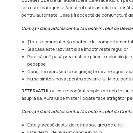
DEVIANTUL
este un adolescent care face lucruri pe car
sau este mai agresiv. Acest rol este asociat cu trăsătu
pentru autoritate. Ceilalţi îl acceptă de conjunctură dar 
Cum ştii dacă adolescentul tău este în rolul de Deviant
Ţi s-au semnalat deja abaterile lui comportamentale, fi
Şi acasă este răzvrătit si se împotriveşte regulilor, î
Pare că nu îi pasă prea mult de părerile celor din jur
pedepse.
Când i se reproşează ce greşeşte devine agresiv sau
Nu se simte vinovat pentru devierile lui. Minte pentr
REZERVATUL
nu este neapărat respins de cei din jur, 
asupra sa. Aura lui de mister îl poate face atrăgător pe
Cum ştii dacă adolescentul tău este în rolul de Confid
Este şi acasă destul de retras sau greu de citit
Este destul de relaxat când e în grup