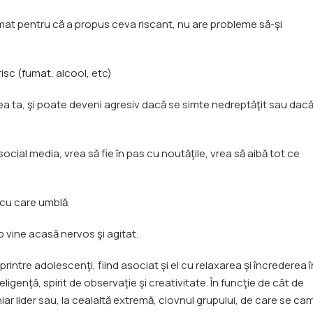
lamat pentru că a propus ceva riscant, nu are probleme să-şi
isc (fumat, alcool, etc)
rtea ta, şi poate deveni agresiv dacă se simte nedreptăţit sau dacă
cial media, vrea să fie în pas cu noutăţile, vrea să aibă tot ce
 cu care umblă.
p vine acasă nervos şi agitat.
rintre adolescenţi, fiind asociat şi el cu relaxarea şi încrederea î
ligenţă, spirit de observaţie şi creativitate. În funcţie de cât de
r lider sau, la cealaltă extremă, clovnul grupului, de care se ca