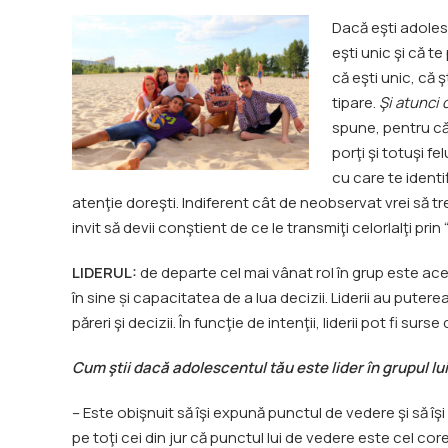
Dacă eşti adolesc
eşti unic şi că te
că eşti unic, că 
tipare.
Şi atunci 
spune, pentru că 
porţi şi totuşi f
cu care te identif
atenţie doreşti. Indiferent cât de neobservat vrei să tre
invit să devii conştient de ce le transmiţi celorlalţi prin 
LIDERUL:
de departe cel mai vânat rol în grup este ace
în sine și capacitatea de a lua decizii. Liderii au putere
păreri şi decizii. În funcţie de intenţii, liderii pot fi su
Cum ştii dacă adolescentul tău este lider în grupul lui
– Este obişnuit să îşi expună punctul de vedere şi să îş
pe toţi cei din jur că punctul lui de vedere este cel cor