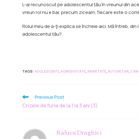
L-ai recunoscut pe adolescentul tău în vreunul din ace
vreun rol nu e bai, precum ziceam, fiecare este o comb
Rolul meu de a-ţi explica se încheie aici. Mă întreb, din 
adolescentul tău?
TAGS
:
ADOLESCENTI
,
AGRESIVITATE
,
ANXIETATE
,
AUTORITAR
,
CARA
Previous Post
Crizele de furie de la 1 la 3 ani (3)
Raluca Draghici