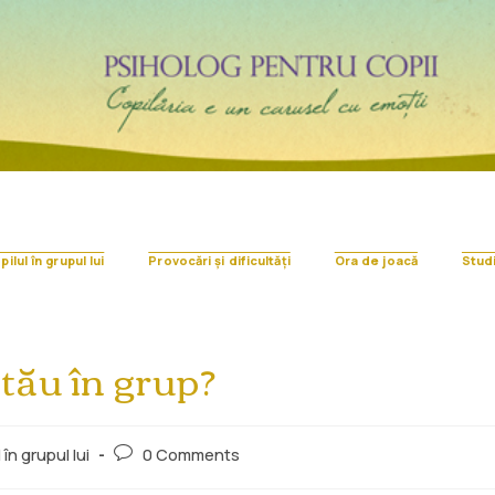
ilul în grupul lui
Provocări și dificultăți
Ora de joacă
Stud
 tău în grup?
 în grupul lui
0 Comments