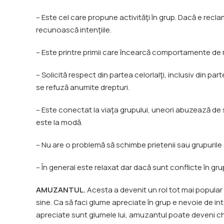
– Este cel care propune activităţi în grup. Dacă e rec
recunoască intenţiile.
– Este printre primii care încearcă comportamente de r
– Solicită respect din partea celorlalţi, inclusiv din pa
se refuză anumite drepturi.
– Este conectat la viaţa grupului, uneori abuzează de so
este la modă.
– Nu are o problemă să schimbe prietenii sau grupurile
– În general este relaxat dar dacă sunt conflicte în gru
AMUZANTUL.
Acesta a devenit un rol tot mai popular p
sine. Ca să faci glume apreciate în grup e nevoie de inte
apreciate sunt glumele lui, amuzantul poate deveni chia