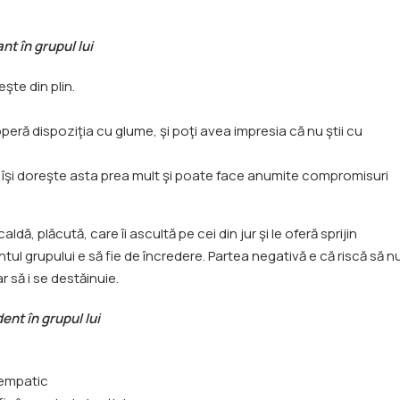
t în grupul lui
eşte din plin.
operă dispoziţia cu glume, şi poţi avea impresia că nu ştii cu
că îşi doreşte asta prea mult şi poate face anumite compromisuri
ă, plăcută, care îi ascultă pe cei din jur şi le oferă sprijin
tul grupului e să fie de încredere. Partea negativă e că riscă să n
ar să i se destăinuie.
ent în grupul lui
e empatic