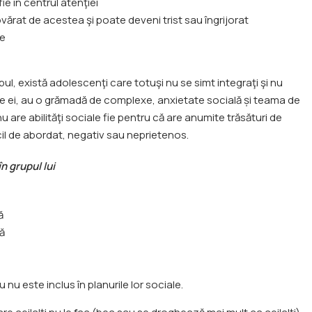
ie în centrul atenţiei
ovărat de acestea şi poate deveni trist sau îngrijorat
le
ul, există adolescenţi care totuşi nu se simt integraţi şi nu
i pe ei, au o grămadă de complexe, anxietate socială și teama de
 are abilităţi sociale fie pentru că are anumite trăsături de
icil de abordat, negativ sau neprietenos.
n grupul lui
ă
vă
u nu este inclus în planurile lor sociale.