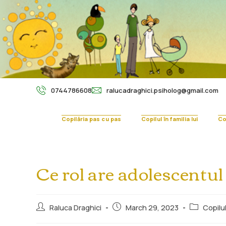
0744786608
ralucadraghici.psiholog@gmail.com
Copilăria pas cu pas
Copilul în familia lui
Cop
Ce rol are adolescentul
Raluca Draghici
March 29, 2023
Copilul