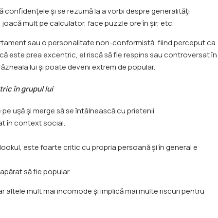
ită confidenţele şi se rezumă la a vorbi despre generalităţi
e joacă mult pe calculator, face puzzle ore în şir, etc.
tament sau o personalitate non-conformistă, fiind perceput ca
acă este prea excentric, el riscă să fie respins sau controversat în
ndrăzneala lui şi poate deveni extrem de popular.
ic în grupul lui
se pe uşă şi merge să se întâlnească cu prietenii
at în context social.
ookul, este foarte critic cu propria persoană şi în general e
eapărat să fie popular.
ar altele mult mai incomode şi implică mai multe riscuri pentru