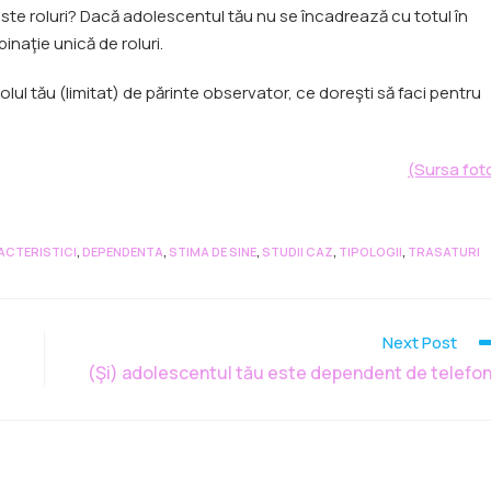
ste roluri? Dacă adolescentul tău nu se încadrează cu totul în
inaţie unică de roluri.
rolul tău (limitat) de părinte observator, ce doreşti să faci pentru
(Sursa fot
CTERISTICI
,
DEPENDENTA
,
STIMA DE SINE
,
STUDII CAZ
,
TIPOLOGII
,
TRASATURI
Next Post
(Şi) adolescentul tău este dependent de telefo