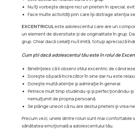
Nu îţi vorbeşte despre nici un prieten în special, ev
Face multe activităţi prin care îşi distrage atenţia s
EXCENTRICUL
este adolescentul care are un compor
un element de diversitate și de originalitate în grup. D
grup. Chiar dacă ceilalţi nu îl imită, totuşi apreciază î
Cum ştii dacă adolescentul tău este în rolul de Excentr
Bineînţeles că îi observi stilul excentric de când ie
Doreşte să pară încrezător în sine dar nu este relax
Doreşte multă atenţie şi admiraţie în general.
Petrece mult timp studiindu-şi şi perfecţionându-şi l
nemulţumit de propria persoană.
Se plânge uneori că nu are destui prieteni şi vrea n
Precum vezi, unele dintre roluri sunt mai confortabile i
sănătatea emoţională a adolescentului tău.