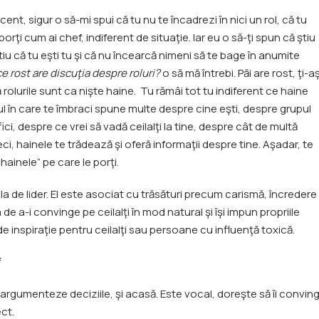
ent, sigur o să-mi spui că tu nu te încadrezi în nici un rol, că tu
 porţi cum ai chef, indiferent de situaţie. Iar eu o să-ţi spun că ştiu
ştiu că tu eşti tu şi că nu încearcă nimeni să te bage în anumite
ce rost are discuţia despre roluri?
o să mă întrebi. Păi are rost, ţi-a
rolurile sunt ca nişte haine. Tu rămâi tot tu indiferent ce haine
elul în care te îmbraci spune multe despre cine eşti, despre grupul
ici, despre ce vrei să vadă ceilalţi la tine, despre cât de multă
ci, hainele te trădează şi oferă informaţii despre tine. Aşadar, te
“hainele” pe care le porţi.
la de lider. El este asociat cu trăsături precum carismă, încredere
a de a-i convinge pe ceilalţi în mod natural şi îşi impun propriile
rse de inspiraţie pentru ceilalţi sau persoane cu influenţă toxică.
i argumenteze deciziile, şi acasă. Este vocal, doreşte să îi convin
ect.