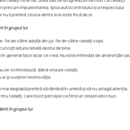
e ceilalţi nu le fac (bea sau se droghează mai mult ca ceilalţi)
ri precum impulsivitatea, lipsa autocontrolului și a respectului
nu îl preferă. Unora dintre ei le este frică de el.
 în grupul lui
e de către adulţii din jur, fie de către ceilalţi copii.
i cunoşti latura rebelă destul de bine
 şi în general face doar ce vrea. Nu este intimidat de ameninţări sa
 se victimizează, dând vina pe ceilalţi.
u a-şi susţine nevinovăţia
ci mai degrabă preferă să rămână în umbră și să nu atragă atenția
ntru ceilalţi, care îl pot percepe ca fiind un observator bun.
ent în grupul lui