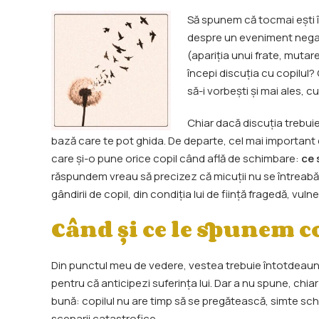
Să spunem că tocmai ești în 
despre un eveniment negati
(apariția unui frate, mutare
începi discuția cu copilul?
să-i vorbești și mai ales, c
Chiar dacă discuția trebuie
bază care te pot ghida. De departe, cel mai important 
care și-o pune orice copil când află de schimbare:
ce 
răspundem vreau să precizez că micuții nu se întreabă 
gândirii de copil, din condiția lui de ființă fragedă, vul
Când și ce le spunem c
Din punctul meu de vedere, vestea trebuie întotdeauna 
pentru că anticipezi suferința lui. Dar a nu spune, ch
bună: copilul nu are timp să se pregătească, simte sch
scenarii catastrofice.