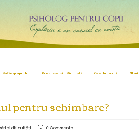
ilul în grupul lui
Provocări și dificultăți
Ora de joacă
Stud
ilul pentru schimbare?
ri și dificultăți
0 Comments