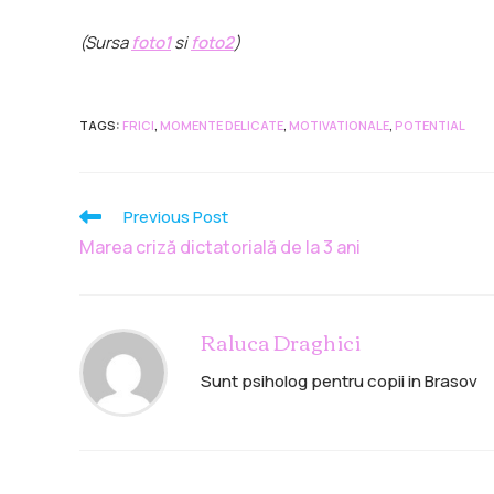
(Sursa
foto1
si
foto2
)
TAGS
:
FRICI
,
MOMENTE DELICATE
,
MOTIVATIONALE
,
POTENTIAL
Previous Post
Marea criză dictatorială de la 3 ani
Raluca Draghici
Sunt psiholog pentru copii in Brasov