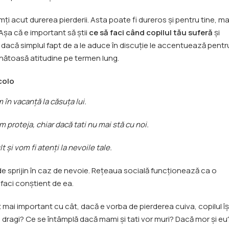
mți acut durerea pierderii. Asta poate fi dureros și pentru tine, ma
Așa că e important să știi
ce să faci când copilul tău suferă
și
r dacă simplul fapt de a le aduce în discuție le accentuează pentr
nătoasă atitudine pe termen lung.
colo
în vacanță la căsuța lui.
m proteja, chiar dacă tati nu mai stă cu noi.
t și vom fi atenți la nevoile tale.
e sprijin în caz de nevoie. Rețeaua socială funcționează ca o
 faci conștient de ea.
t mai important cu cât, dacă e vorba de pierderea cuiva, copilul îș
ei dragi? Ce se întâmplă dacă mami și tati vor muri? Dacă mor și eu