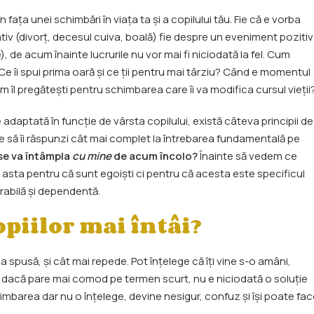
fața unei schimbări în viața ta și a copilului tău. Fie că e vorba
v (divorț, decesul cuiva, boală) fie despre un eveniment pozitiv
), de acum înainte lucrurile nu vor mai fi niciodată la fel. Cum
 Ce îi spui prima oară și ce ții pentru mai târziu? Când e momentul
um îl pregătești pentru schimbarea care îi va modifica cursul vieții
 adaptată în funcție de vârsta copilului, există câteva principii de
e să îi răspunzi cât mai complet la întrebarea fundamentală pe
se va întâmpla
cu mine
de acum încolo?
Înainte să vedem ce
asta pentru că sunt egoiști ci pentru că acesta este specificul
nerabilă și dependentă.
opiilor mai întâi?
spusă, și cât mai repede. Pot înțelege că îți vine s-o amâni,
iar dacă pare mai comod pe termen scurt, nu e niciodată o soluție
imbarea dar nu o înțelege, devine nesigur, confuz și își poate fa