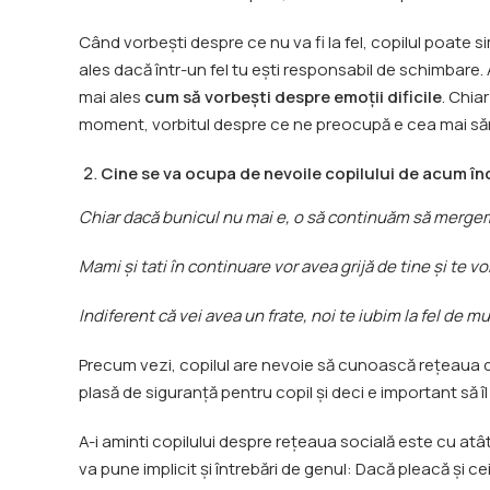
Când vorbești despre ce nu va fi la fel, copilul poate si
ales dacă într-un fel tu ești responsabil de schimbare. 
mai ales
cum să vorbești despre emoții dificile
. Chia
moment, vorbitul despre ce ne preocupă e cea mai să
Cine se va ocupa de nevoile copilului de acum în
Chiar dacă bunicul nu mai e, o să continuăm să mergem 
Mami și tati în continuare vor avea grijă de tine și te vo
Indiferent că vei avea un frate, noi te iubim la fel de mul
Precum vezi, copilul are nevoie să cunoască rețeaua d
plasă de siguranță pentru copil și deci e important să îl
A-i aminti copilului despre rețeaua socială este cu atâ
va pune implicit și întrebări de genul: Dacă pleacă și c