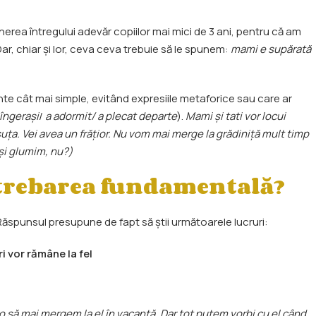
erea întregului adevăr copiilor mai mici de 3 ani, pentru că am
Dar, chiar și lor, ceva ceva trebuie să le spunem:
mami e supărată
vinte cât mai simple, evitând expresiile metaforice sau care ar
 îngerași
/
a adormit/ a plecat departe
).
Mami și tati vor locui
uța. Vei avea un frățior. Nu vom mai merge la grădiniță mult timp
 și glumim, nu?)
trebarea fundamentală?
Răspunsul presupune de fapt să știi următoarele lucruri:
i vor rămâne la fel
 o să mai mergem la el în vacanță. Dar tot putem vorbi cu el când