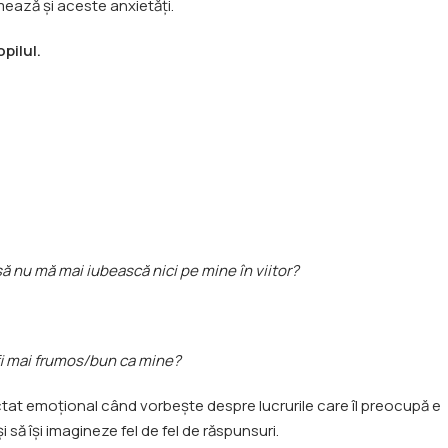
lmează și aceste anxietăți.
pilul.
să nu mă mai iubească nici pe mine în viitor?
 fi mai frumos/bun ca mine?
tat emoțional când vorbește despre lucrurile care îl preocupă e
și să își imagineze fel de fel de răspunsuri.