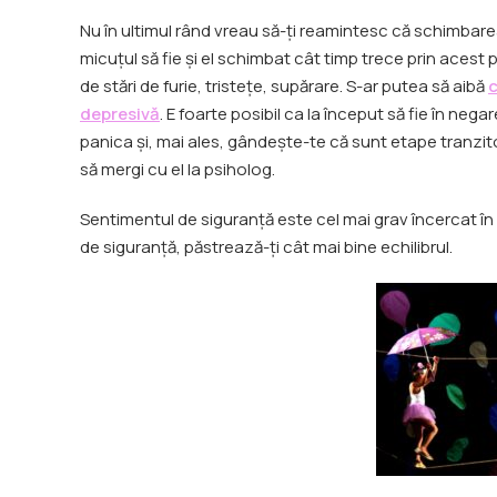
Nu în ultimul rând vreau să-ți reamintesc că schimbare
micuțul să fie și el schimbat cât timp trece prin acest 
de stări de furie, tristețe, supărare. S-ar putea să aibă
depresivă
. E foarte posibil ca la început să fie în neg
panica și, mai ales, gândește-te că sunt etape tranzitor
să mergi cu el la psiholog.
Sentimentul de siguranță este cel mai grav încercat în
de siguranță, păstrează-ți cât mai bine echilibrul.