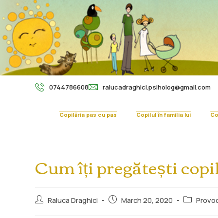
0744786608
ralucadraghici.psiholog@gmail.com
Copilăria pas cu pas
Copilul în familia lui
Cop
Cum îți pregătești cop
Raluca Draghici
March 20, 2020
Provocă