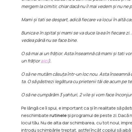
mergem la cimitir, chiar dacă nu îl mai vedem și nu ne
Mami și tati se despart, adică fiecare va locui în altă cas
Bunica e în spital și mami se va duce la ea în fiecare zi. 
vedea până nu se face bine.
O să mai ai un frățior. Asta înseamnă că mami și tati vo
un frățior
aici
).
O să ne mutăm căsuța într-un loc nou. Asta înseamnă că
ta. O să păstrezi legătura cu prietenii tăi de acum pe t
O să ne cumpărăm 3 yahturi, 2 vile și vom face înconjur
Pe lângă ce îi spui, e important ca și în realitate să pă
neschimbate
rutinele
și programul de peste zi. Dacă 
locul tău. Nu de alta dar schimbarea, cu tot noul, imprevi
introdu schimbările treptat, astfel încât copilul să aib