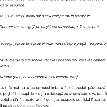
 poate răspunde.
ă. Tu vei sta cu mami dar o să îl vezi pe tati în fiecare zi.
Doctorii vor avea grijă de ea și îi vor da pastiluțe. Tu nu o poți
r avea grijă și de tine și de el (mai multe despre pregătirea pentru
 vei merge la altă școală, vei avea prieteni noi, vei avea camera
elefon.
ul lumii (bine, nu mai exagerez cu varianta loto).
strezi cât mai multe lucruri neschimbate. Pe cât posibil, păstrează
nu poți să te ocupi de program deleagă pe cineva care o va face î
zibilul și înfricoșătorul ei, îi golește resursele copilului. Dacă poți
ă timp să se obișnuiască cu ele.