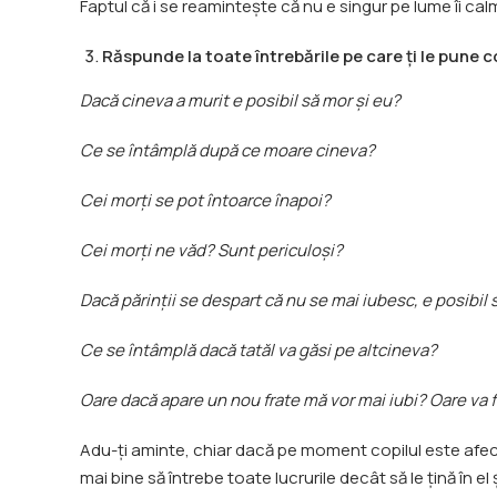
Faptul că i se reamintește că nu e singur pe lume îi ca
Răspunde la toate întrebările pe care ți le pune co
Dacă cineva a murit e posibil să mor și eu?
Ce se întâmplă după ce moare cineva?
Cei morți se pot întoarce înapoi?
Cei morți ne văd? Sunt periculoși?
Dacă părinții se despart că nu se mai iubesc, e posibil 
Ce se întâmplă dacă tatăl va găsi pe altcineva?
Oare dacă apare un nou frate mă vor mai iubi? Oare va
Adu-ți aminte, chiar dacă pe moment copilul este afec
mai bine să întrebe toate lucrurile decât să le țină în el 