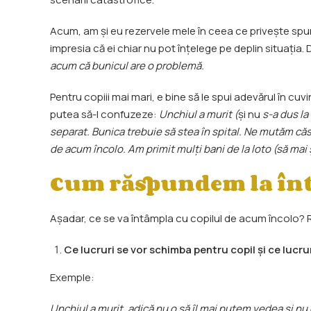
Acum, am și eu rezervele mele în ceea ce privește spun
impresia că ei chiar nu pot înțelege pe deplin situația. 
acum că bunicul are o problemă.
Pentru copiii mai mari, e bine să le spui adevărul în cu
putea să-l confuzeze:
Unchiul a murit (
și nu
s-a dus la
separat. Bunica trebuie să stea în spital. Ne mutăm căs
de acum încolo. Am primit mulți bani de la loto (să mai
Cum răspundem la în
Așadar, ce se va întâmpla cu copilul de acum încolo? 
Ce lucruri se vor schimba pentru copil și ce lucrur
Exemple:
Unchiul a murit, adică nu o să îl mai putem vedea și nu