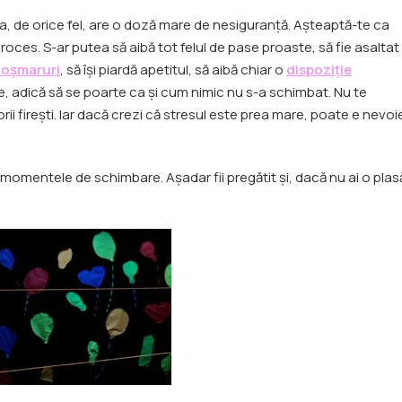
a, de orice fel, are o doză mare de nesiguranță. Așteaptă-te ca
proces. S-ar putea să aibă tot felul de pase proaste, să fie asaltat
coșmaruri
, să își piardă apetitul, să aibă chiar o
dispoziție
are, adică să se poarte ca și cum nimic nu s-a schimbat. Nu te
ii firești. Iar dacă crezi că stresul este prea mare, poate e nevoi
 momentele de schimbare. Așadar fii pregătit și, dacă nu ai o plas