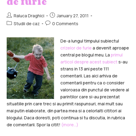
de furie
Raluca Draghici
January 27, 2011
Studii de caz
0 Comments
De-a lungul timpului subiectul
crizelor de furie
a devenit aproape
central pe blogul meu. La
primul
articol despre acest subiect
s-au
strans in 13 ani peste 111
comentarii. Las aici arhiva de
comentarii pentru ca o consider
valoroasa din punctul de vedere al
parintilor care si-au prezentat
situatiile prin care trec si au primit raspunsuri, mai mult sau
mai putin elaborate, din partea mea si a celorlalti cititori ai
blogului. Daca doresti, poti continua si tu discutia, in rubrica
de comentarii. Spor la citit!
(more…)