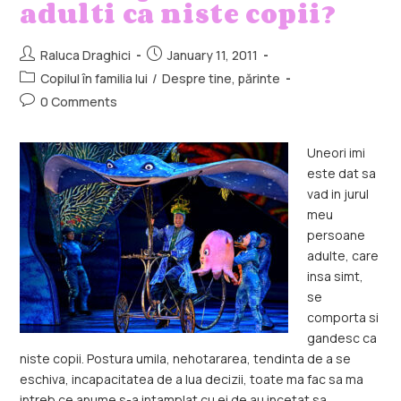
adulti ca niste copii?
Raluca Draghici
January 11, 2011
Copilul în familia lui
/
Despre tine, părinte
0 Comments
Uneori imi
este dat sa
vad in jurul
meu
persoane
adulte, care
insa simt,
se
comporta si
gandesc ca
niste copii. Postura umila, nehotararea, tendinta de a se
eschiva, incapacitatea de a lua decizii, toate ma fac sa ma
intreb ce anume s-a intamplat cu ei de au incetat sa