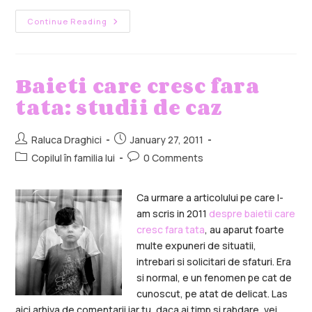
Continue Reading
Baieti care cresc fara
tata: studii de caz
Raluca Draghici
January 27, 2011
Copilul în familia lui
0 Comments
Ca urmare a articolului pe care l-
am scris in 2011
despre baietii care
cresc fara tata
, au aparut foarte
multe expuneri de situatii,
intrebari si solicitari de sfaturi. Era
si normal, e un fenomen pe cat de
cunoscut, pe atat de delicat. Las
aici arhiva de comentarii iar tu, daca ai timp si rabdare, vei