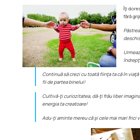
Îţi dor
fără gri
Păstreaz
deschis 
Urmează
îndrepţi
Continuă să crezi cu toată fiinţa ta că în via
fii de partea binelui!
Cultivă-ţi curiozitatea, dă-ţi frâu liber imagi
energia ta creatoare!
Adu-ţi aminte mereu că şi cele mai mari frici v