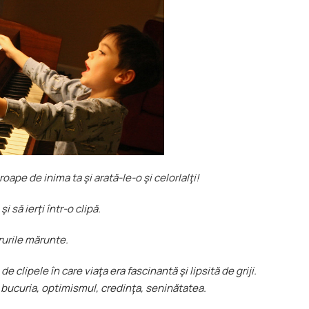
roape de inima ta şi arată-le-o şi celorlalţi!
 să ierţi într-o clipă.
rurile mărunte.
de clipele în care viaţa era fascinantă şi lipsită de griji.
 bucuria, optimismul, credinţa, seninătatea.