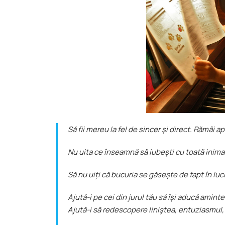
Să fii mereu la fel de sincer şi direct. Rămâi ap
Nu uita ce înseamnă să iubeşti cu toată inima şi
Să nu uiți că bucuria se găsește de fapt în luc
Ajută-i pe cei din jurul tău să îşi aducă aminte 
Ajută-i să redescopere liniştea, entuziasmul,