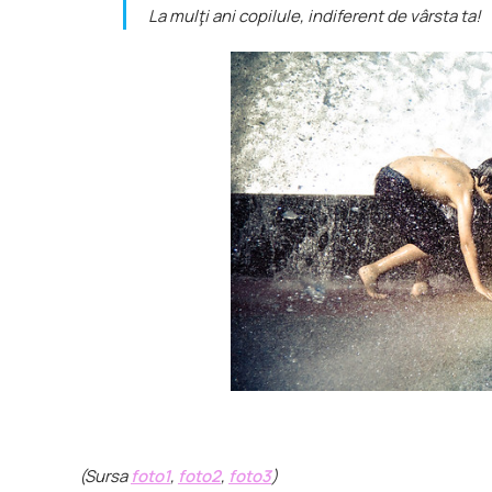
La mulţi ani copilule, indiferent de vârsta ta!
(Sursa
foto1
,
foto2
,
foto3
)