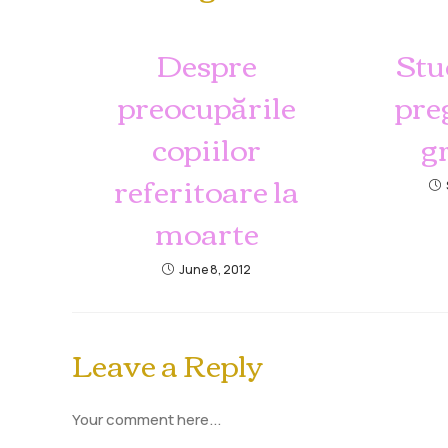
Despre
Stu
preocupările
pre
copiilor
g
referitoare la
moarte
June 8, 2012
Leave a Reply