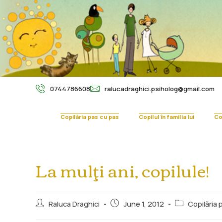
0744786608
ralucadraghici.psiholog@gmail.com
Copilăria pas cu pas
Copilul în familia lui
Cop
La mulţi ani, copilule!
Raluca Draghici
June 1, 2012
Copilăria 