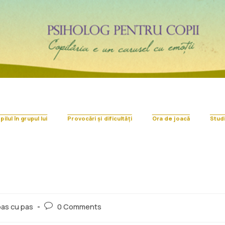
ilul în grupul lui
Provocări și dificultăți
Ora de joacă
Stud
pas cu pas
0 Comments