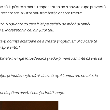
esc să-ţi păstrezi mereu capacitatea de a savura clipa prezentă,
ji referitoare la viitor sau frământări despre trecut.
ă-ți uşurinţa cu care îi iei pe ceilalți de mână şi rămâi
şi încrezător în cei din jurul tău.
-ţi dorinţa arzătoare de a creşte şi optimismul cu care te
 spre viitor!
ţă binele învinge întotdeauna şi adu-ţi mereu aminte că vrei să
naţiei şi îndrăzneşte să ai vise măreţe! Lumea are nevoie de
or dispărea dacă ai curaj şi îndrăznești.