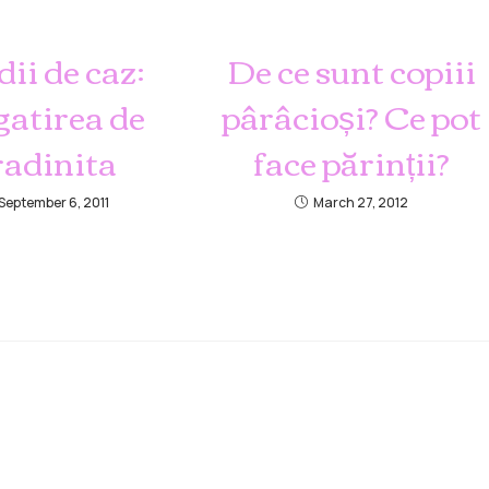
dii de caz:
De ce sunt copiii
gatirea de
pârâcioși? Ce pot
radinita
face părinții?
September 6, 2011
March 27, 2012