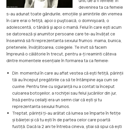
unic de a fi femeie. În
devenirea ta ca femeie
s-au adunat toate gândurile, emoțiile și amintirile din vremea
în care erai o fetiţă, apoi o puştoaică, o domnişoară, o
adolescentă, o tânără şi apoi o mamă. Felul în care ești acum
se datorează și anumitor persoane care te-au învățat ce
înseamnă să fii reprezentanta sexului frumos: mama, bunica,
prietenele, învățătoarea, colegele. Te invit să facem
împreună o călătorie în trecut, pentru a-ți reaminti câteva
dintre momentele esențiale în formarea ta ca femeie:
Din momentul în care au aflat vestea că ești fetiță, părinții
tăi au început pregătirile ca să te întâmpine aşa cum se
cuvine. Pentru tine cu siguranță nu a contat la început
culoarea botoşeilor, a rochiţei sau felul jucăriilor din jur,
însă pentru ceilalţi era un semn clar că ești și tu
reprezentanta sexului frumos.
Treptat, părinții ți-au arătat că lumea se împarte în fetițe
și băieței și că tu ești în de partea celor care poartă
fustiță. Dacă la 2 ani te întreba cineva, știai să spui că ești