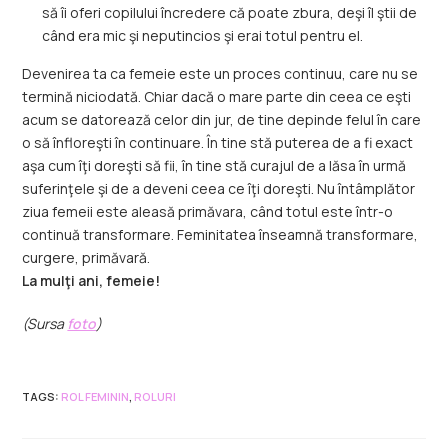
să îi oferi copilului încredere că poate zbura, deşi îl ştii de
când era mic şi neputincios şi erai totul pentru el.
Devenirea ta ca femeie este un proces continuu, care nu se
termină niciodată. Chiar dacă o mare parte din ceea ce eşti
acum se datorează celor din jur, de tine depinde felul în care
o să înfloreşti în continuare. În tine stă puterea de a fi exact
aşa cum îţi doreşti să fii, în tine stă curajul de a lăsa în urmă
suferinţele şi de a deveni ceea ce îţi doreşti. Nu întâmplător
ziua femeii este aleasă primăvara, când totul este într-o
continuă transformare. Feminitatea înseamnă transformare,
curgere, primăvară.
La mulţi ani, femeie!
(Sursa
foto
)
TAGS
:
ROL FEMININ
,
ROLURI