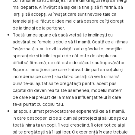
cum anume să îți bandajezi rănile din dragoste și să mergi
mai departe. Ai învățat să lași de la tine și să fii fermă, să
ierți și să accepți. Ai învățat care sunt nevoile tale ca
femeie și ți-ai făcut o idee mai clară despre ce îți dorești
de la tine și de la partener.
Toată lumea spune că dacă vrei să te împlineşti cu
adevărat ca femeie trebuie să fii mamă. Odată ce ai rămas
însărcinată s-au trezit la viaţă toate gândurile, emoţiile,
speranţele şi fricile legate de cât este de simplu sau
dificil să fii mamă, de cât este de plăcut sau împovărător.
Suportul emoţional pe care l-ai avut din partea soţului şi
încrederea pe care ţi-au dat-o ceilalţi că vei fi o mamă
bună te-au ajutat să te pregăteşti pentru acest pas
capital din devenirea ta. De asemenea, modelul matern
pe care l-ai preluat de la mama a influențat felul în care
te-ai purtat cu copilul tău.
Iar apoi, a urmat provocatoarea experiență de a fi mamă.
În care descoperi zi de zi cum să protejezi şi să iubeşti cu
toată inima ta un copil, îl vezi crescând, îi oferi tot ce ai şi
să te pregăteşti să îl laşi liber. O experiență în care trebuie