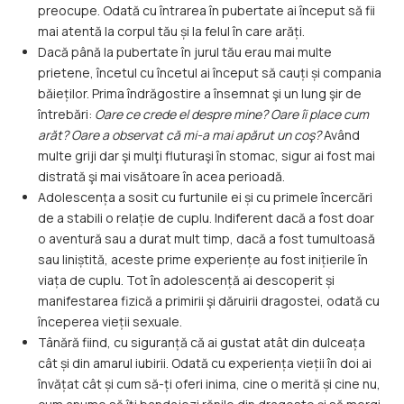
preocupe. Odată cu întrarea în pubertate ai început să fii
mai atentă la corpul tău și la felul în care arăți.
Dacă până la pubertate în jurul tău erau mai multe
prietene, încetul cu încetul ai început să cauți și compania
băieților. Prima îndrăgostire a însemnat şi un lung şir de
întrebări:
Oare ce crede el despre mine? Oare îi place cum
arăt? Oare a observat că mi-a mai apărut un coş?
Având
multe griji dar şi mulţi fluturaşi în stomac, sigur ai fost mai
distrată şi mai visătoare în acea perioadă.
Adolescența a sosit cu furtunile ei și cu primele încercări
de a stabili o relație de cuplu. Indiferent dacă a fost doar
o aventură sau a durat mult timp, dacă a fost tumultoasă
sau liniștită, aceste prime experiențe au fost inițierile în
viața de cuplu. Tot în adolescență ai descoperit și
manifestarea fizică a primirii şi dăruirii dragostei, odată cu
începerea vieții sexuale.
Tânără fiind, cu siguranță că ai gustat atât din dulceața
cât și din amarul iubirii. Odată cu experiența vieții în doi ai
învățat cât și cum să-ți oferi inima, cine o merită și cine nu,