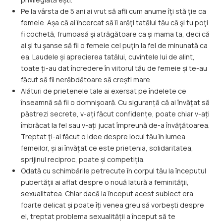
Pe la vârsta de 5 ani ai vrut să afli cum anume îţi stă ţie ca
femeie. Așa că ai încercat să îi arăţi tatălui tău că şi tu poţi
fi cochetă, frumoasă şi atrăgătoare ca şi mama ta, deci că
ai şi tu şanse să fii o femeie cel puţin la fel de minunată ca
ea. Laudele și aprecierea tatălui, cuvintele lui de alint,
toate ți-au dat încredere în viitorul tău de femeie și te-au
făcut să fii nerăbdătoare să crești mare.
Alături de prietenele tale ai exersat pe îndelete ce
înseamnă să fii o domnişoară. Cu siguranță că ai învăţat să
păstrezi secrete, v-ați făcut confidențe, poate chiar v-ați
îmbrăcat la fel sau v-ați jucat împreună de-a învăţătoarea.
Treptat ţi-ai făcut o idee despre locul tău în lumea
femeilor, și ai învățat ce este prietenia, solidaritatea,
sprijinul reciproc, poate și competiția.
Odată cu schimbările petrecute în corpul tău la începutul
pubertăţii ai aflat despre o nouă latură a feminităţii,
sexualitatea. Chiar dacă la început acest subiect era
foarte delicat și poate îți venea greu să vorbești despre
el, treptat problema sexualității a început să te