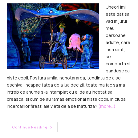
Uneori imi
este dat sa
vad in jurul
meu
persoane
adulte, care
insa simt,
se
comporta si
gandesc ca
niste copii. Postura umila, nehotararea, tendinta de a se
eschiva, incapacitatea de a lua decizii, toate ma fac sa ma
intreb ce anume s-a intamplat cu ei de au incetat sa
creasca, si cum de au ramas emotional niste copii, in ciuda
incercarilor firesti ale vietii de a se maturiza?
(more…)
Continue Reading