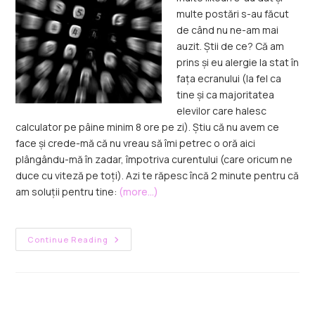
multe postări s-au făcut
de când nu ne-am mai
auzit. Știi de ce? Că am
prins și eu alergie la stat în
fața ecranului (la fel ca
tine și ca majoritatea
elevilor care halesc
calculator pe pâine minim 8 ore pe zi). Știu că nu avem ce
face și crede-mă că nu vreau să îmi petrec o oră aici
plângându-mă în zadar, împotriva curentului (care oricum ne
duce cu viteză pe toți). Azi te răpesc încă 2 minute pentru că
am soluții pentru tine:
(more…)
Continue Reading