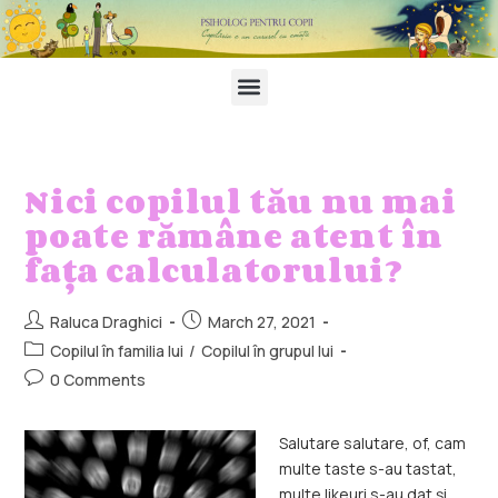
Nici copilul tău nu mai
poate rămâne atent în
fața calculatorului?
Raluca Draghici
March 27, 2021
Copilul în familia lui
/
Copilul în grupul lui
0 Comments
Salutare salutare, of, cam
multe taste s-au tastat,
multe likeuri s-au dat și