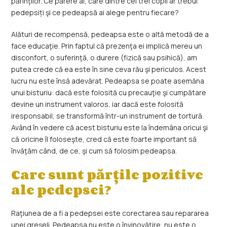
părinţilor. Ce părere ai, care dintre cei trei copii ar trebui
pedepsiți şi ce pedeapsă ai alege pentru fiecare?
Alături de recompensă, pedeapsa este o altă metodă de a
face educaţie. Prin faptul că prezenţa ei implică mereu un
disconfort, o suferinţă, o durere (fizică sau psihică), am
putea crede că ea este în sine ceva rău şi periculos. Acest
lucru nu este însă adevărat. Pedeapsa se poate asemăna
unui bisturiu: dacă este folosită cu precauţie şi cumpătare
devine un instrument valoros, iar dacă este folosită
iresponsabil, se transformă într-un instrument de tortură.
Având în vedere că acest bisturiu este la îndemâna oricui şi
că oricine îl foloseşte, cred că este foarte important să
învăţăm când, de ce, şi cum să folosim pedeapsa.
Care sunt părțile pozitive
ale pedepsei?
Raţiunea de a fi a pedepsei este corectarea sau repararea
unei greşeli. Pedeapsa nu este o învinovăţire, nu este o