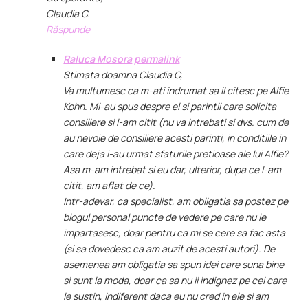
Claudia C.
Răspunde
Raluca Mosora
permalink
Stimata doamna Claudia C,
Va multumesc ca m-ati indrumat sa il citesc pe Alfie
Kohn. Mi-au spus despre el si parintii care solicita
consiliere si l-am citit (nu va intrebati si dvs. cum de
au nevoie de consiliere acesti parinti, in conditiile in
care deja i-au urmat sfaturile pretioase ale lui Alfie?
Asa m-am intrebat si eu dar, ulterior, dupa ce l-am
citit, am aflat de ce).
Intr-adevar, ca specialist, am obligatia sa postez pe
blogul personal puncte de vedere pe care nu le
impartasesc, doar pentru ca mi se cere sa fac asta
(si sa dovedesc ca am auzit de acesti autori). De
asemenea am obligatia sa spun idei care suna bine
si sunt la moda, doar ca sa nu ii indignez pe cei care
le sustin, indiferent daca eu nu cred in ele si am