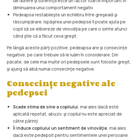
de durere şi suferinţă este un factor foarte important în
diminuarea unui comportament negativ.
Pedeapsa restabileşte un echilibru între greşeală şi
răscumpărare. Ispăşirea unei pedepse îl poate ajuta pe
copil să se elibereze de vinovăţia pe care o simte atunci
când ştie că a făcut ceva greşit.
Pe lângă aceste părţi pozitive, pedeapsa are şi consecinţe
negative, pe care trebuie să le luăm în considerare. Din
păcate, de cele mai multe ori pedepsele sunt folosite greşit,
şi ajung să aibă numai consecinţe negative.
Consecinţe negative ale
pedepsei
Scade stima de sine a copilului
, mai ales dacă este
aplicată repetat, abuziv, şi copilul nu este apreciat de
către părinţi.
Îi induce copilului un sentiment de vinovăţie
, mai ales
dacă este pedepsit pentru sentimentele unei persoane.