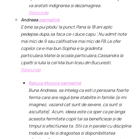
va aratati indignarea si dezamagirea.
Răspunde
Andreea
permalink
E bine sa pui plodu’ la punct.Pana la 18 ani aplic
pedepse,dupa,sa faca ce-i duce capu ‘.Nu admit note
mai mici de 9 sau califivative mai mici de FB.Le ofer
copiilor ce e mai bun:Sophia e la gradinita
particulara,Matei la scoala particulara,Cassandra la
Lipatti si Iulia la cel Mai bun liceu din Bucuresti.
Răspunde
Raluca Mosora
permalink
Buna Andreea, sa inteleg ca esti o persoana foarte
ferma care are reguli bine stabilite in familie (si imi
imaginez, vazand cat sunt de severe, ca sunt si
ascultate). Acum, ideea este ca sper ca pe langa
aceasta fermitate copiii tai sa beneficieze si de
timpul si afectiunea ta. Stii ca in paralel cu disciplina
trebuie sa fie si dragostea si disponibilitatea