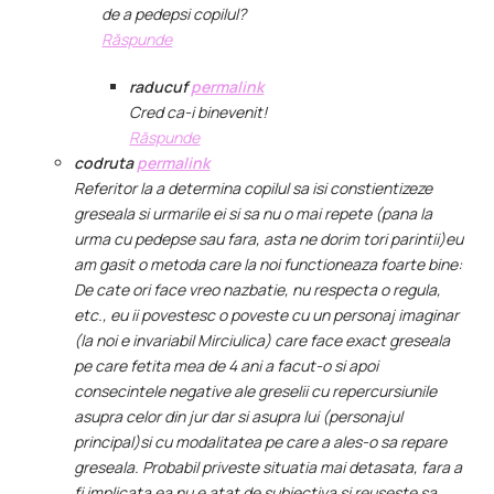
de a pedepsi copilul?
Răspunde
raducuf
permalink
Cred ca-i binevenit!
Răspunde
codruta
permalink
Referitor la a determina copilul sa isi constientizeze
greseala si urmarile ei si sa nu o mai repete (pana la
urma cu pedepse sau fara, asta ne dorim tori parintii)eu
am gasit o metoda care la noi functioneaza foarte bine:
De cate ori face vreo nazbatie, nu respecta o regula,
etc., eu ii povestesc o poveste cu un personaj imaginar
(la noi e invariabil Mirciulica) care face exact greseala
pe care fetita mea de 4 ani a facut-o si apoi
consecintele negative ale greselii cu repercursiunile
asupra celor din jur dar si asupra lui (personajul
principal)si cu modalitatea pe care a ales-o sa repare
greseala. Probabil priveste situatia mai detasata, fara a
fi implicata ea nu e atat de subiectiva si reuseste sa