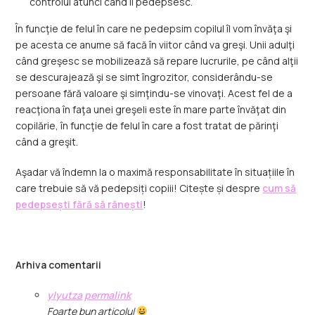
controlul atunci când îl pedepsesc.
În funcţie de felul în care ne pedepsim copilul îl vom învăţa şi
pe acesta ce anume să facă în viitor când va greşi. Unii adulţi
când greşesc se mobilizează să repare lucrurile, pe când alţii
se descurajează şi se simt îngrozitor, considerându-se
persoane fără valoare şi simţindu-se vinovaţi. Acest fel de a
reacţiona în faţa unei greşeli este în mare parte învăţat din
copilărie, în funcţie de felul în care a fost tratat de părinţi
când a greşit.
Aşadar vă îndemn la o maximă responsabilitate în situațiile în
care trebuie să vă pedepsiți copiii! Citește și despre
cum să
pedepsești fără să rănești
!
Arhiva comentarii
ylyutza
permalink
Foarte bun articolul