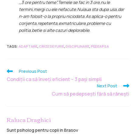
,,3 ore pentru teme”.Temele se fac in 3 ore,nu le
termini,mergi cu ele nefacute.Nuiaua sta dupa usa,dar
n-am folosit-o la propriu niciodata.As aplica-o pentru
corijenta,repetenta,exmatriculare,probleme cu
politia,betie si alte cazuri deplorabile.
TAGS
:
ADAPTARE
,
CRIZE DE FURIE
,
DISCIPLINARE
,
PEDEAPSA
Previous Post
Condiții ca să înveți eficient – 3 pași simpli
Next Post
Cum să pedepsești fără să rănești
Raluca Draghici
Sunt psiholog pentru copii in Brasov