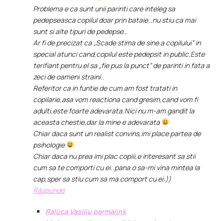
Problema e ca sunt unii parinti care inteleg sa
pedepseasca copilul doar prin bataie…nu stiu ca mai
sunt si alte tipuri de pedepse…
Ar fi de precizat ca „Scade stima de sine a copilului” in
special atunci cand,copilul este pedepsit in public.Este
terifiant pentru el sa „fie pus la punct” de parinti in fata a
zeci de oameni straini..
Referitor ca in funtie de cum am fost tratati in
copilarie,asa vom reactiona cand gresim,cand vom fi
adulti,este foarte adevarata.Nici nu m-am gandit la
aceasta chestie,dar la mine e adevarata
Chiar daca sunt un realist convins,imi place partea de
psihologie
Chiar daca nu prea imi plac copiii,e interesant sa stii
cum sa te comporti cu ei..pana o sa-mi vina mintea la
cap,sper sa stiu cum sa ma comport cu ei:))
Răspunde
Raluca Vasiliu
permalink