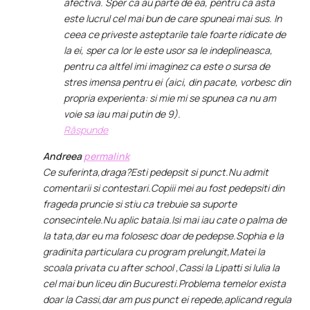
afectiva. Sper ca au parte de ea, pentru ca asta
este lucrul cel mai bun de care spuneai mai sus. In
ceea ce priveste asteptarile tale foarte ridicate de
la ei, sper ca lor le este usor sa le indeplineasca,
pentru ca altfel imi imaginez ca este o sursa de
stres imensa pentru ei (aici, din pacate, vorbesc din
propria experienta: si mie mi se spunea ca nu am
voie sa iau mai putin de 9).
Răspunde
Andreea
permalink
Ce suferinta,draga?Esti pedepsit si punct.Nu admit
comentarii si contestari.Copiii mei au fost pedepsiti din
frageda pruncie si stiu ca trebuie sa suporte
consecintele.Nu aplic bataia.Isi mai iau cate o palma de
la tata,dar eu ma folosesc doar de pedepse.Sophia e la
gradinita particulara cu program prelungit,Matei la
scoala privata cu after school ,Cassi la Lipatti si Iulia la
cel mai bun liceu din Bucuresti.Problema temelor exista
doar la Cassi,dar am pus punct ei repede,aplicand regula