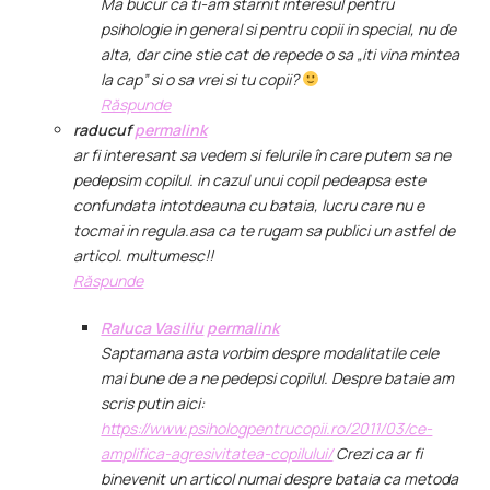
Ma bucur ca ti-am starnit interesul pentru
psihologie in general si pentru copii in special, nu de
alta, dar cine stie cat de repede o sa „iti vina mintea
la cap” si o sa vrei si tu copii?
Răspunde
raducuf
permalink
ar fi interesant sa vedem si felurile în care putem sa ne
pedepsim copilul. in cazul unui copil pedeapsa este
confundata intotdeauna cu bataia, lucru care nu e
tocmai in regula.asa ca te rugam sa publici un astfel de
articol. multumesc!!
Răspunde
Raluca Vasiliu
permalink
Saptamana asta vorbim despre modalitatile cele
mai bune de a ne pedepsi copilul. Despre bataie am
scris putin aici:
https://www.psihologpentrucopii.ro/2011/03/ce-
amplifica-agresivitatea-copilului/
Crezi ca ar fi
binevenit un articol numai despre bataia ca metoda