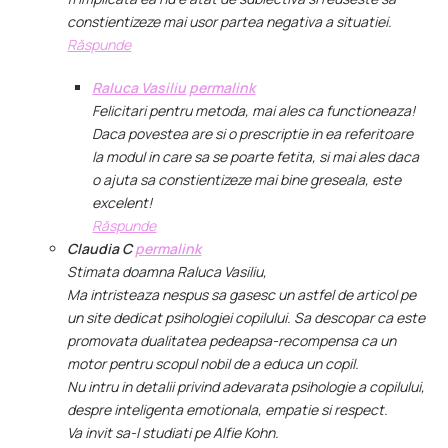
constientizeze mai usor partea negativa a situatiei.
Răspunde
Raluca Vasiliu
permalink
Felicitari pentru metoda, mai ales ca functioneaza!
Daca povestea are si o prescriptie in ea referitoare
la modul in care sa se poarte fetita, si mai ales daca
o ajuta sa constientizeze mai bine greseala, este
excelent!
Răspunde
Claudia C
permalink
Stimata doamna Raluca Vasiliu,
Ma intristeaza nespus sa gasesc un astfel de articol pe
un site dedicat psihologiei copilului. Sa descopar ca este
promovata dualitatea pedeapsa-recompensa ca un
motor pentru scopul nobil de a educa un copil.
Nu intru in detalii privind adevarata psihologie a copilului,
despre inteligenta emotionala, empatie si respect.
Va invit sa-l studiati pe Alfie Kohn.