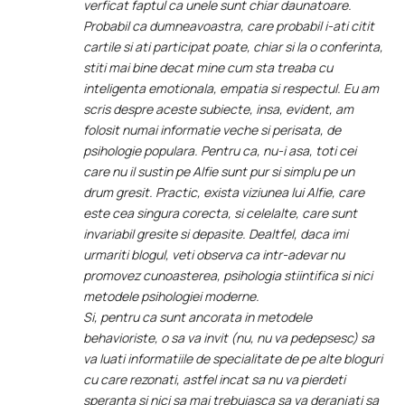
verficat faptul ca unele sunt chiar daunatoare.
Probabil ca dumneavoastra, care probabil i-ati citit
cartile si ati participat poate, chiar si la o conferinta,
stiti mai bine decat mine cum sta treaba cu
inteligenta emotionala, empatia si respectul. Eu am
scris despre aceste subiecte, insa, evident, am
folosit numai informatie veche si perisata, de
psihologie populara. Pentru ca, nu-i asa, toti cei
care nu il sustin pe Alfie sunt pur si simplu pe un
drum gresit. Practic, exista viziunea lui Alfie, care
este cea singura corecta, si celelalte, care sunt
invariabil gresite si depasite. Dealtfel, daca imi
urmariti blogul, veti observa ca intr-adevar nu
promovez cunoasterea, psihologia stiintifica si nici
metodele psihologiei moderne.
Si, pentru ca sunt ancorata in metodele
behavioriste, o sa va invit (nu, nu va pedepsesc) sa
va luati informatiile de specialitate de pe alte bloguri
cu care rezonati, astfel incat sa nu va pierdeti
speranta si nici sa mai trebuiasca sa va deranjati sa