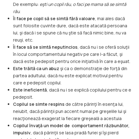
De exemplu:
eşti un copil rău, o faci pe mama să se simtă
rău
.
Îl face pe copil să se simtă fără valoare
, mai ales dacă
sunt folosite cuvinte dure, dacă este atacată persoana
lui, şi dacă i se spune că nu ştie să facă nimic bine, nu va
reuşi, etc.
Îl face să se simtă neputincios
, dacă nu i se oferă soluţii
în locul comportamentului negativ pe care l-a făcut, şi
dacă este pedepsit pentru orice iniţiativă în care a eşuat.
Este trăită ca un abuz
şi ca o demonstraţie de forţă din
partea adultului, dacă nu este explicat motivul pentru
care e pedepsit copilul.
Este ineficientă
, dacă nu i se explică copilului pentru ce e
pedepsit.
Copilul se simte respins
de către părinţi în esenţa lui,
neiubit, dacă părinţii pun accent numai pe greşelile lui şi
reacţionează exagerat la fiecare greşeală a acestuia
Copilul
învaţă un model de comportament răzbunător,
impulsiv
, dacă părinţii se lasa pradă furiei şi îşi pierd