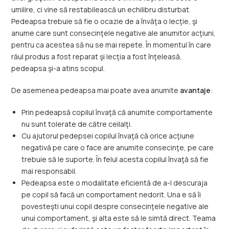
umilire, ci vine să restabilească un echilibru disturbat.
Pedeapsa trebuie să fie o ocazie de a învăţa o lecţie, şi
anume care sunt consecinţele negative ale anumitor acţiuni,
pentru ca acestea să nu se mai repete. În momentul în care
răul produs a fost reparat şi lecţia a fost înţeleasă,
pedeapsa şi-a atins scopul.
De asemenea pedeapsa mai poate avea anumite
avantaje
:
Prin pedeapsă copilul învaţă că anumite comportamente
nu sunt tolerate de către ceilalţi.
Cu ajutorul pedepsei copilul învaţă că orice acţiune
negativă pe care o face are anumite consecinţe, pe care
trebuie să le suporte. În felul acesta copilul învaţă să fie
mai responsabil.
Pedeapsa este o modalitate eficientă de a-l descuraja
pe copil să facă un comportament nedorit. Una e să îi
povesteşti unui copil despre consecinţele negative ale
unui comportament, şi alta este să le simtă direct. Teama