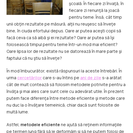
şcoală. În fiecare zi învaţă, în
fiecare zi renunţă la joacă
pentru teme. Însă, cât timp
unii obţin rezultate pe măsură, alţii nu reuşesc să înveţe
bine, în ciuda efortului depus. Oare ar putea aceşti copii să
facă ceva ca să aibă şi ei rezultate? Oare ar putea să îşi
folosească timpul pentru teme într-un mod mai eficient?
Oare lipsa lor de rezultate nu se datorează în mare parte şi
faptului că nu ştiu să înveţe?
În mod îmbucurător, există răspunsuri la aceste întrebări. În
urma
cercetărilor
care s-au întins pe
ani de zile
s-a arătat
cât de mult contează să folosim metodele potrivite pentru a
învăţa şi mai ales care sunt cele cu adevărat utile. În prezent
putem face diferenţa între metode eficiente şi metode care
nu duc la o învăţare temeinică, chiar dacă sunt folosite de
multă lume.
Astfel,
metodele eficiente
ne ajută să reţinem informaţiile
pe termen lung fără să le deformăm şi să ne putem folosi de