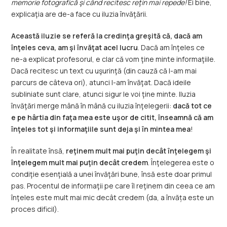
memorie fotografică şi când recitesc reţin mai repede!
Ei bine,
explicaţia are de-a face cu iluzia învăţării.
Această iluzie se referă la credinţa greşită că, dacă am
înţeles ceva, am şi învăţat acel lucru
. Dacă am înţeles ce
ne-a explicat profesorul, e clar că vom ţine minte informaţiile.
Dacă recitesc un text cu uşurinţă (din cauză că l-am mai
parcurs de câteva ori), atunci l-am învăţat. Dacă ideile
subliniate sunt clare, atunci sigur le voi ţine minte. Iluzia
învăţări merge mână în mână cu iluzia înţelegerii:
dacă tot ce
e pe hârtia din faţa mea este uşor de citit, înseamnă că am
înţeles tot şi informaţiile sunt deja şi în mintea mea
!
În realitate însă,
reţinem mult mai puţin decât înţelegem şi
înţelegem mult mai puţin decât credem
. Înţelegerea este o
condiţie esenţială a unei învăţări bune, însă este doar primul
pas. Procentul de informaţii pe care îl reţinem din ceea ce am
înţeles este mult mai mic decât credem (da, a învăța este un
proces dificil).