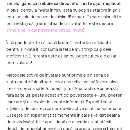
simplul gând că trebuie să depui efort este uşor neplăcut
.
În plus, pentru a învăţa în felul ăsta nu poţi să stai ore în şir, ci
este nevoie de pauze de minim 15 minute, în care chiar să te
odihneşti şi să îţi iei mintea de la învăţat (citeşte despre
condiţiile în care este indicat să înveţi
).
Însă gândeşte-te că, până la urmă, metodele eficiente
pentru a învăţa îţi consumă la fel de mult timp ca şi cele
ineficiente. Diferenţa este că timpul petrecut cu ele chiar
este valoros!
Metodele active de învăţare sunt primele din seria de
instrumente folositoare celor care chiar vor să înveţe bine.
Te-am convins să le foloseşti şi tu? Atunci ştii ce urmează:
fără să te uiţi peste acest articol povesteste-i-l unui prieten
care are şi el nevoie de aceste informaţii. Explică-i ce ai
înțeles și de ce crezi că metodele active sunt mai valoroase.
Găsește din experiența ta momente în care ți-ai dat seama
de iluzia învățării. Iar apoi, după ce discuția a luat sfârșit,
deschide articolul iar, verifică dacă nu ai uitat ceva şi trimite-l