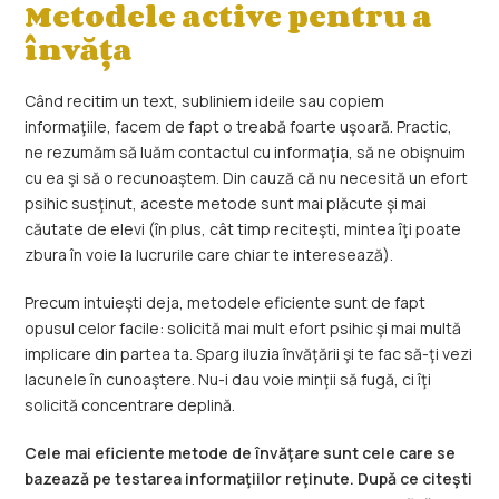
Metodele active pentru a
învăţa
Când recitim un text, subliniem ideile sau copiem
informaţiile, facem de fapt o treabă foarte uşoară. Practic,
ne rezumăm să luăm contactul cu informaţia, să ne obişnuim
cu ea şi să o recunoaştem. Din cauză că nu necesită un efort
psihic susţinut, aceste metode sunt mai plăcute şi mai
căutate de elevi (în plus, cât timp reciteşti, mintea îţi poate
zbura în voie la lucrurile care chiar te interesează).
Precum intuieşti deja, metodele eficiente sunt de fapt
opusul celor facile: solicită mai mult efort psihic şi mai multă
implicare din partea ta. Sparg iluzia învăţării şi te fac să-ţi vezi
lacunele în cunoaştere. Nu-i dau voie minţii să fugă, ci îţi
solicită concentrare deplină.
Cele mai eficiente metode de învăţare sunt cele care se
bazează pe testarea informaţiilor reţinute.
După ce citeşti