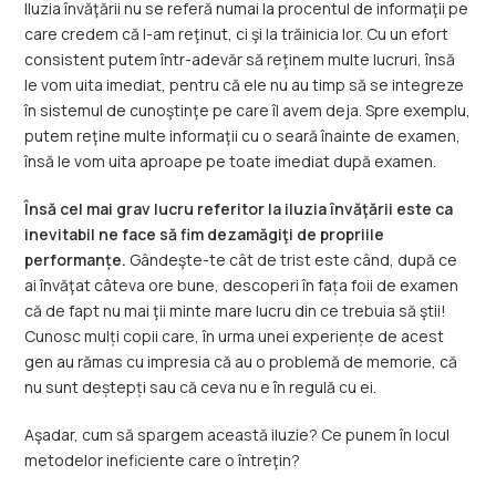
Iluzia învăţării nu se referă numai la procentul de informaţii pe
care credem că l-am reţinut, ci şi la trăinicia lor. Cu un efort
consistent putem într-adevăr să reţinem multe lucruri, însă
le vom uita imediat, pentru că ele nu au timp să se integreze
în sistemul de cunoştinţe pe care îl avem deja. Spre exemplu,
putem reţine multe informaţii cu o seară înainte de examen,
însă le vom uita aproape pe toate imediat după examen.
Însă cel mai grav lucru referitor la iluzia învăţării este ca
inevitabil ne face să fim dezamăgiţi de propriile
performanțe.
Gândeşte-te cât de trist este când, după ce
ai învăţat câteva ore bune, descoperi în fața foii de examen
că de fapt nu mai ţii minte mare lucru din ce trebuia să ştii!
Cunosc mulți copii care, în urma unei experiențe de acest
gen au rămas cu impresia că au o problemă de memorie, că
nu sunt deștepți sau că ceva nu e în regulă cu ei.
Aşadar, cum să spargem această iluzie? Ce punem în locul
metodelor ineficiente care o întreţin?