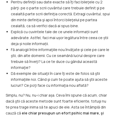
Pentru definiţii sau date exacte să îţi faci bileţele cu 2
părţi: pe o parte scrii cuvântul care trebuie definit şi pe
cealaltă parte scrii definiţia corectă. Extragi cuvântul, spui
din minte definiţia şi apoi întorci bileţelul pe partea
cealaltă, ca să verifici dacă ai spus bine.
Explică cu cuvintele tale de ce unele informații sunt
adevărate. Astfel, faci mai ușor legătura între ceea ce știi
deja și noile informații.
Fă analogii între informaţiile nou învăţate şi cele pe care le
ştii, din alte domenii. Cu ce seamănă lucrul despre care
trebuie să înveţi? La ce te duce cu gândul această
informaţie?
Dă exemple de situaţii în care îţi este de folos să ştii
informaţiile noi. Când şi cum te poate ajuta să ştii aceste
lucruri? Ce poţi face cu informaţia nou aflată?
Simplu, nu? Nu, nu-i chiar așa. Ceva îmi spune că acum, chiar
dacă ştii că aceste metode sunt foarte eficiente, totuşi nu
te prea trage inima să te apuci de ele. Asta se întâmplă din
cauză că
ele chiar presupun un efort psihic mai mare, şi