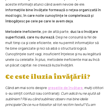
aceste informaţii atunci când avem nevoie de ele.
Informaţiile bine învăţate formează o reţea organizată în
mod logic, în care noile cunoştinţe le completează şi
îmbogăţesc pe cele pe care le avem deja
.
Metodele ineficiente,
pe de altă parte,
duc la o învăţare
superficială, care nu durează
. Deşi ne consumă la fel de
mult timp ca şi cele eficiente, ele nu permit informaţiilor să
fie bine organizate şi nici să aibă o structură logică.
Cunoştinţele sunt vagi, insuficient înţelese şi nu au legătură
unele cu celelalte. În plus, metodele ineficiente mai au încă
un păcat capital: ne creează iluzia învăţării.
Ce este iluzia învăţării?
Când am mai scris despre
greşelile de învăţare
, mulţi cititori
s-au simţit confuzi sau contrariaţi.
Cum adică nu ne ajută să
subliniem? Păi eu când subliniez observ mai bine ideile
principale! De ce nu e folositor să tot recitim textul? Eu am