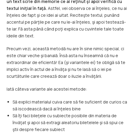
un text scrie din memorie ce ai reţinut şi apoi verifică cu
textul iniţial în faţă.
Astfel, vei observa ce ai înţeles, ce nu ai
înţeles de fapt şi ce idei ai uitat. Reciteşte textul, punând
accentul pe părţile pe care nu le-ai înţeles, şi apoi testează-
te iar. Fă asta până când poţi explica cu cuvintele tale toate
ideile din text.
Precum vezi, această metodă nu are în sine nimic special, ci
este chiar veche şi banală. Însă asta nu înseamnă că nu e
extraordinar de eficientă! Ea (şi variantele ei) te obligă să te
implici activ în actul de a învăţa şi nu te lasă să o iei pe
scurtăturile care creează doar o iluzie a învăţării.
Iată câteva variante ale acestei metode:
Să explici materialul cuiva care să fie suficient de curios ca
să iscodească dacă ai înţeles bine
Să îţi faci bileţele cu subiecte posibile din materia de
învăţat şi apoi să extragi aleatoriu biletelele şi să spui ce
ştii despre fiecare subiect