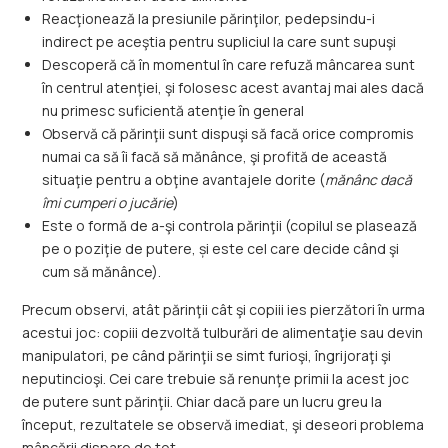
Reacţionează la presiunile părinţilor, pedepsindu-i
indirect pe aceştia pentru supliciul la care sunt supuşi
Descoperă că în momentul în care refuză mâncarea sunt
în centrul atenţiei, şi folosesc acest avantaj mai ales dacă
nu primesc suficientă atenţie în general
Observă că părinţii sunt dispuşi să facă orice compromis
numai ca să îi facă să mănânce, şi profită de această
situaţie pentru a obţine avantajele dorite (
mănânc dacă
îmi cumperi o jucărie
)
Este o formă de a-şi controla părinţii (copilul se plasează
pe o poziţie de putere, și este cel care decide când şi
cum să mănânce).
Precum observi, atât părinţii cât şi copiii ies pierzători în urma
acestui joc: copiii dezvoltă tulburări de alimentaţie sau devin
manipulatori, pe când părinţii se simt furioşi, îngrijoraţi şi
neputincioşi. Cei care trebuie să renunţe primii la acest joc
de putere sunt părinţii. Chiar dacă pare un lucru greu la
început, rezultatele se observă imediat, şi deseori problema
mâncării dispare de tot.