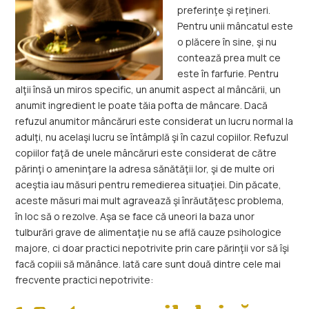
preferinţe şi reţineri.
Pentru unii mâncatul este
o plăcere în sine, şi nu
contează prea mult ce
este în farfurie. Pentru
alţii însă un miros specific, un anumit aspect al mâncării, un
anumit ingredient le poate tăia pofta de mâncare. Dacă
refuzul anumitor mâncăruri este considerat un lucru normal la
adulţi, nu acelaşi lucru se întâmplă şi în cazul copiilor. Refuzul
copiilor faţă de unele mâncăruri este considerat de către
părinţi o ameninţare la adresa sănătăţii lor, şi de multe ori
aceştia iau măsuri pentru remedierea situaţiei. Din păcate,
aceste măsuri mai mult agravează şi înrăutăţesc problema,
în loc să o rezolve. Aşa se face că uneori la baza unor
tulburări grave de alimentaţie nu se află cauze psihologice
majore, ci doar practici nepotrivite prin care părinţii vor să îşi
facă copiii să mănânce. Iată care sunt două dintre cele mai
frecvente practici nepotrivite: