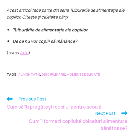
Acest articol face parte din seria Tulburarile de alimentație ale
copiilor. Citeşte şi celelalte părți:
Tulburările de alimentație ale copiilor
De ce nu vor copiii să mănânce?
(
sursa
foto
)
TAGS
:
ALIMENTATIE
,
DISCIPLINARE
,
MOMENTE DELICATE
Previous Post
Cum să îți pregătești copilul pentru școală
Next Post
Cum îi formezi copilului obiceiuri alimentare
sănătoase?