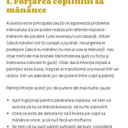
1. Forţarea copilului să
mănânce
Aceasta este principala cauză ce agravează problema
mâncatului. Ea se poate realiza prin diferite mijloace:
manevre de păcălire (
uite avionașul cum zboară
), mituiri
(
dacă mănânci tot îţi cumpăr o jucărie
), recurgerea le
pedepse (
dacă nu mănânci nu mai ai voie la televizor
), sau
chiar metode mai brutale (deschiderea gurii cu forţa şi
îndesarea mâncării în gură). Chiar dacă intenţia iniţială a
părinţilor este bună, treptat ei transformă ora mesei într-un
război, într-un adevărat joc de putere între copii şi părinţi.
Părinţii întreţin acest joc de putere din mai multe cauze:
Sunt îngrijoraţi pentru sănătatea copilului, se tem ca
acesta să nu se îmbolnăvească, să nu fie subnutrit
Cred că este de datoria lor să îl învețe pe copil sa
mănânce orice, și să nu îl facă un mofturos.
Se tem că nu sunt părinţi suficient de buni, consideră