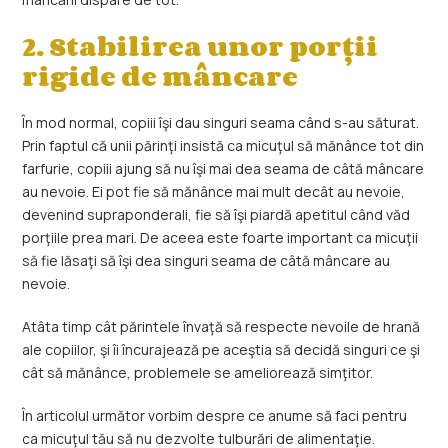
2. Stabilirea unor porţii
rigide de mâncare
În mod normal, copiii îşi dau singuri seama când s-au săturat.
Prin faptul că unii părinţi insistă ca micuţul să mănânce tot din
farfurie, copiii ajung să nu îşi mai dea seama de câtă mâncare
au nevoie. Ei pot fie să mănânce mai mult decât au nevoie,
devenind supraponderali, fie să îşi piardă apetitul când văd
porţiile prea mari. De aceea este foarte important ca micuţii
să fie lăsaţi să îşi dea singuri seama de câtă mâncare au
nevoie.
Atâta timp cât părintele învaţă să respecte nevoile de hrană
ale copiilor, şi îi încurajează pe aceştia să decidă singuri ce şi
cât să mănânce, problemele se ameliorează simţitor.
În articolul următor vorbim despre ce anume să faci pentru
ca micuţul tău să nu dezvolte tulburări de alimentaţie.