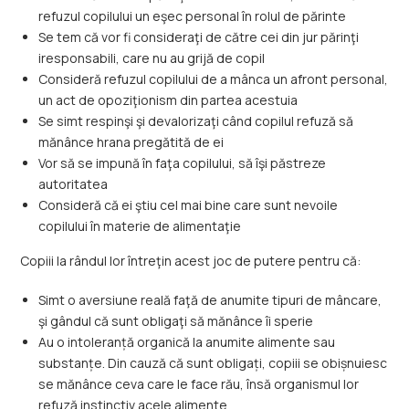
refuzul copilului un eşec personal în rolul de părinte
Se tem că vor fi consideraţi de către cei din jur părinţi
iresponsabili, care nu au grijă de copil
Consideră refuzul copilului de a mânca un afront personal,
un act de opoziţionism din partea acestuia
Se simt respinşi şi devalorizaţi când copilul refuză să
mănânce hrana pregătită de ei
Vor să se impună în faţa copilului, să îşi păstreze
autoritatea
Consideră că ei ştiu cel mai bine care sunt nevoile
copilului în materie de alimentaţie
Copiii la rândul lor întreţin acest joc de putere pentru că:
Simt o aversiune reală faţă de anumite tipuri de mâncare,
şi gândul că sunt obligaţi să mănânce îi sperie
Au o intoleranță organică la anumite alimente sau
substanțe. Din cauză că sunt obligați, copiii se obișnuiesc
se mănânce ceva care le face rău, însă organismul lor
refuză instinctiv acele alimente