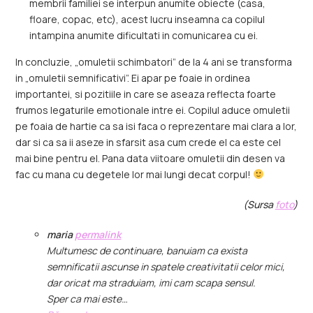
membrii familiei se interpun anumite obiecte (casa,
floare, copac, etc), acest lucru inseamna ca copilul
intampina anumite dificultati in comunicarea cu ei.
In concluzie, „omuletii schimbatori” de la 4 ani se transforma
in „omuletii semnificativi”. Ei apar pe foaie in ordinea
importantei, si pozitiile in care se aseaza reflecta foarte
frumos legaturile emotionale intre ei. Copilul aduce omuletii
pe foaia de hartie ca sa isi faca o reprezentare mai clara a lor,
dar si ca sa ii aseze in sfarsit asa cum crede el ca este cel
mai bine pentru el. Pana data viitoare omuletii din desen va
fac cu mana cu degetele lor mai lungi decat corpul!
(Sursa
foto
)
maria
permalink
Multumesc de continuare, banuiam ca exista
semnificatii ascunse in spatele creativitatii celor mici,
dar oricat ma straduiam, imi cam scapa sensul.
Sper ca mai este…