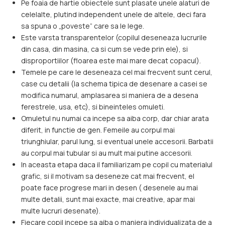
Pe foaia de hartie obiectele sunt plasate unele alaturi de
celelalte, plutind independent unele de altele, deci fara
sa spuna o „poveste” care sa le lege.
Este varsta transparentelor (copilul deseneaza lucrurile
din casa, din masina, ca si cum se vede prin ele), si
disproportiilor (floarea este mai mare decat copacul).
Temele pe care le deseneaza cel mai frecvent sunt cerul,
case cu detalii (la schema tipica de desenare a casei se
modifica numarul, amplasarea si maniera de a desena
ferestrele, usa, etc), si bineinteles omuleti.
Omuletul nu numai ca incepe sa aiba corp, dar chiar arata
diferit, in functie de gen. Femeile au corpul mai
triunghiular, parul lung, si eventual unele accesorii. Barbatii
au corpul mai tubular si au mult mai putine accesorii.
In aceasta etapa daca il familiarizam pe copil cu materialul
grafic, si il motivam sa deseneze cat mai frecvent, el
poate face progrese mari in desen ( desenele au mai
multe detalii, sunt mai exacte, mai creative, apar mai
multe lucruri desenate).
Fiecare copil incepe sa aiba o maniera individualizata de a