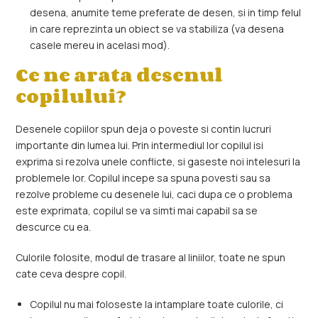
desena, anumite teme preferate de desen, si in timp felul
in care reprezinta un obiect se va stabiliza (va desena
casele mereu in acelasi mod).
Ce ne arata desenul
copilului?
Desenele copiilor spun deja o poveste si contin lucruri
importante din lumea lui. Prin intermediul lor copilul isi
exprima si rezolva unele conflicte, si gaseste noi intelesuri la
problemele lor. Copilul incepe sa spuna povesti sau sa
rezolve probleme cu desenele lui, caci dupa ce o problema
este exprimata, copilul se va simti mai capabil sa se
descurce cu ea.
Culorile folosite, modul de trasare al liniilor, toate ne spun
cate ceva despre copil.
Copilul nu mai foloseste la intamplare toate culorile, ci