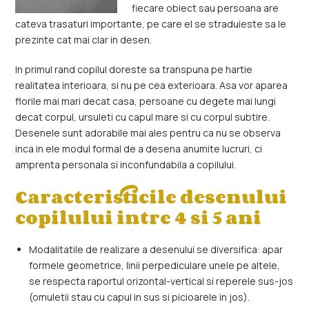
fiecare obiect sau persoana are
cateva trasaturi importante, pe care el se straduieste sa le
prezinte cat mai clar in desen.
In primul rand copilul doreste sa transpuna pe hartie
realitatea interioara, si nu pe cea exterioara. Asa vor aparea
florile mai mari decat casa, persoane cu degete mai lungi
decat corpul, ursuleti cu capul mare si cu corpul subtire.
Desenele sunt adorabile mai ales pentru ca nu se observa
inca in ele modul formal de a desena anumite lucruri, ci
amprenta personala si inconfundabila a copilului.
Caracteristicile desenului
copilului intre 4 si 5 ani
Modalitatile de realizare a desenului se diversifica: apar
formele geometrice, linii perpediculare unele pe altele,
se respecta raportul orizontal-vertical si reperele sus-jos
(omuletii stau cu capul in sus si picioarele in jos).