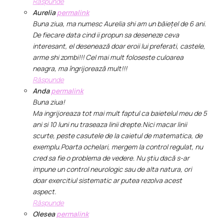
Răspunde
Aurelia
permalink
Buna ziua, ma numesc Aurelia shi am un băiețel de 6 ani.
De fiecare data cind ii propun sa deseneze ceva
interesant, el desenează doar eroii lui preferati, castele,
arme shi zombi!!! Cel mai mult foloseste culoarea
neagra, ma îngrijorează mult!!!
Răspunde
Anda
permalink
Buna ziua!
Ma ingrijoreaza tot mai mult faptul ca baietelul meu de 5
ani si 10 luni nu traseaza linii drepte.Nici macar linii
scurte, peste casutele de la caietul de matematica, de
exemplu.Poarta ochelari, mergem la control regulat, nu
cred sa fie o problema de vedere. Nu știu dacă s-ar
impune un control neurologic sau de alta natura, ori
doar exercitiul sistematic ar putea rezolva acest
aspect.
Răspunde
Olesea
permalink