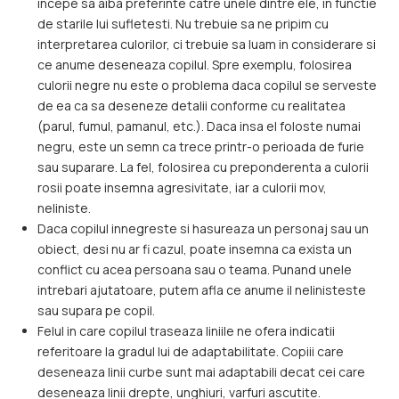
incepe sa aiba preferinte catre unele dintre ele, in functie
de starile lui sufletesti. Nu trebuie sa ne pripim cu
interpretarea culorilor, ci trebuie sa luam in considerare si
ce anume deseneaza copilul. Spre exemplu, folosirea
culorii negre nu este o problema daca copilul se serveste
de ea ca sa deseneze detalii conforme cu realitatea
(parul, fumul, pamanul, etc.). Daca insa el foloste numai
negru, este un semn ca trece printr-o perioada de furie
sau suparare. La fel, folosirea cu preponderenta a culorii
rosii poate insemna agresivitate, iar a culorii mov,
neliniste.
Daca copilul innegreste si hasureaza un personaj sau un
obiect, desi nu ar fi cazul, poate insemna ca exista un
conflict cu acea persoana sau o teama. Punand unele
intrebari ajutatoare, putem afla ce anume il nelinisteste
sau supara pe copil.
Felul in care copilul traseaza liniile ne ofera indicatii
referitoare la gradul lui de adaptabilitate. Copiii care
deseneaza linii curbe sunt mai adaptabili decat cei care
deseneaza linii drepte, unghiuri, varfuri ascutite.