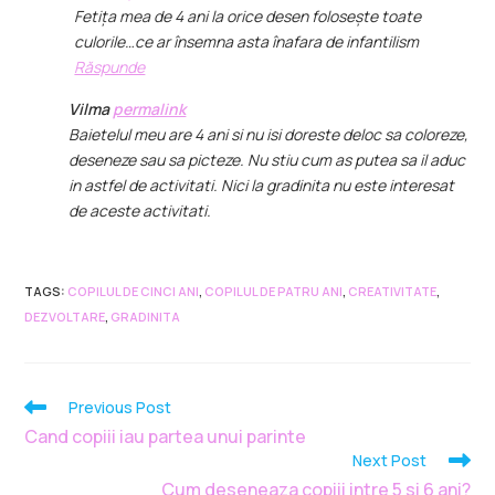
Fetița mea de 4 ani la orice desen folosește toate
culorile…ce ar însemna asta înafara de infantilism
Răspunde
Vilma
permalink
Baietelul meu are 4 ani si nu isi doreste deloc sa coloreze,
deseneze sau sa picteze. Nu stiu cum as putea sa il aduc
in astfel de activitati. Nici la gradinita nu este interesat
de aceste activitati.
TAGS
:
COPILUL DE CINCI ANI
,
COPILUL DE PATRU ANI
,
CREATIVITATE
,
DEZVOLTARE
,
GRADINITA
Previous Post
Cand copiii iau partea unui parinte
Next Post
Cum deseneaza copiii intre 5 si 6 ani?