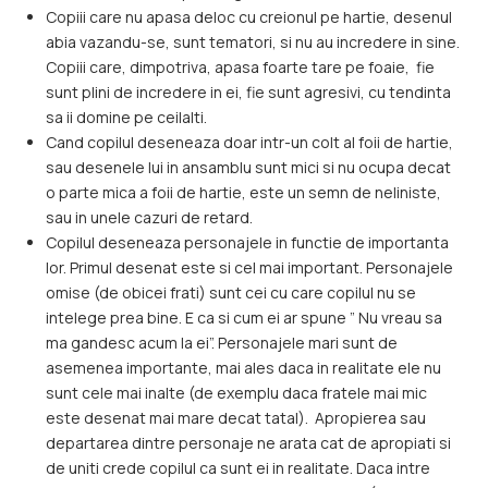
Copiii care nu apasa deloc cu creionul pe hartie, desenul
abia vazandu-se, sunt tematori, si nu au incredere in sine.
Copiii care, dimpotriva, apasa foarte tare pe foaie, fie
sunt plini de incredere in ei, fie sunt agresivi, cu tendinta
sa ii domine pe ceilalti.
Cand copilul deseneaza doar intr-un colt al foii de hartie,
sau desenele lui in ansamblu sunt mici si nu ocupa decat
o parte mica a foii de hartie, este un semn de neliniste,
sau in unele cazuri de retard.
Copilul deseneaza personajele in functie de importanta
lor. Primul desenat este si cel mai important. Personajele
omise (de obicei frati) sunt cei cu care copilul nu se
intelege prea bine. E ca si cum ei ar spune ” Nu vreau sa
ma gandesc acum la ei”. Personajele mari sunt de
asemenea importante, mai ales daca in realitate ele nu
sunt cele mai inalte (de exemplu daca fratele mai mic
este desenat mai mare decat tatal). Apropierea sau
departarea dintre personaje ne arata cat de apropiati si
de uniti crede copilul ca sunt ei in realitate. Daca intre